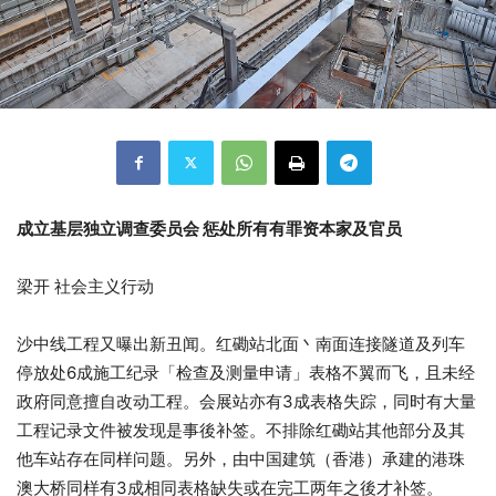
成立基层独立调查委员会 惩处所有有罪资本家及官员
梁开 社会主义行动
沙中线工程又曝出新丑闻。红磡站北面丶南面连接隧道及列车
停放处6成施工纪录「检查及测量申请」表格不翼而飞，且未经
政府同意擅自改动工程。会展站亦有3成表格失踪，同时有大量
工程记录文件被发现是事後补签。不排除红磡站其他部分及其
他车站存在同样问题。另外，由中国建筑（香港）承建的港珠
澳大桥同样有3成相同表格缺失或在完工两年之後才补签。