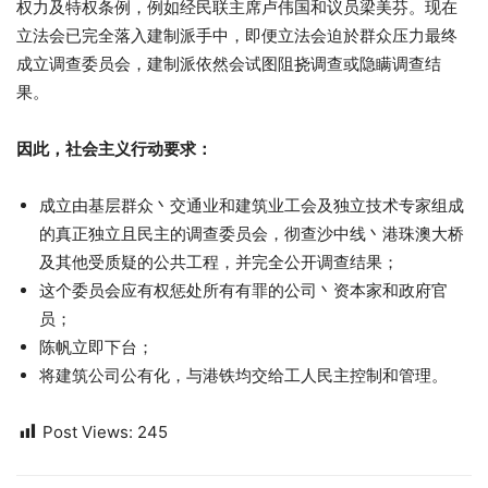
权力及特权条例，例如经民联主席卢伟国和议员梁美芬。现在
立法会已完全落入建制派手中，即便立法会迫於群众压力最终
成立调查委员会，建制派依然会试图阻挠调查或隐瞒调查结
果。
因此，社会主义行动要求：
成立由基层群众丶交通业和建筑业工会及独立技术专家组成
的真正独立且民主的调查委员会，彻查沙中线丶港珠澳大桥
及其他受质疑的公共工程，并完全公开调查结果；
这个委员会应有权惩处所有有罪的公司丶资本家和政府官
员；
陈帆立即下台；
将建筑公司公有化，与港铁均交给工人民主控制和管理。
Post Views:
245