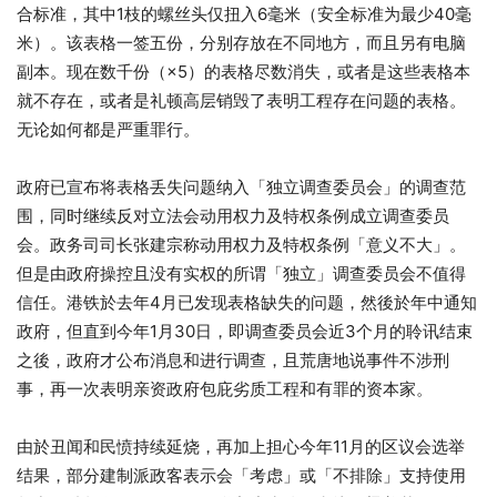
合标准，其中1枝的螺丝头仅扭入6毫米（安全标准为最少40毫
米）。该表格一签五份，分别存放在不同地方，而且另有电脑
副本。现在数千份（×5）的表格尽数消失，或者是这些表格本
就不存在，或者是礼顿高层销毁了表明工程存在问题的表格。
无论如何都是严重罪行。
政府已宣布将表格丢失问题纳入「独立调查委员会」的调查范
围，同时继续反对立法会动用权力及特权条例成立调查委员
会。政务司司长张建宗称动用权力及特权条例「意义不大」。
但是由政府操控且没有实权的所谓「独立」调查委员会不值得
信任。港铁於去年4月已发现表格缺失的问题，然後於年中通知
政府，但直到今年1月30日，即调查委员会近3个月的聆讯结束
之後，政府才公布消息和进行调查，且荒唐地说事件不涉刑
事，再一次表明亲资政府包庇劣质工程和有罪的资本家。
由於丑闻和民愤持续延烧，再加上担心今年11月的区议会选举
结果，部分建制派政客表示会「考虑」或「不排除」支持使用