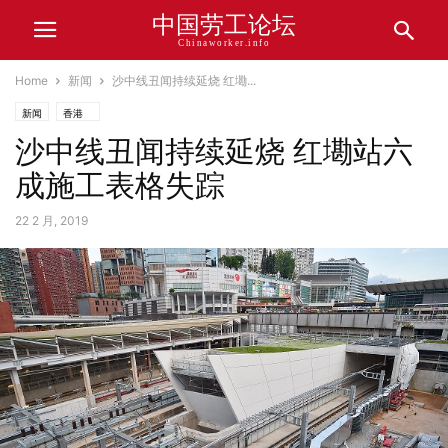
中国劳工论坛
Chinaworker.info
Home
新闻
沙中线丑闻持续延烧 红墈...
新闻
香港
沙中线丑闻持续延烧 红墈站六
成施工表格失踪
22 2 月, 2019