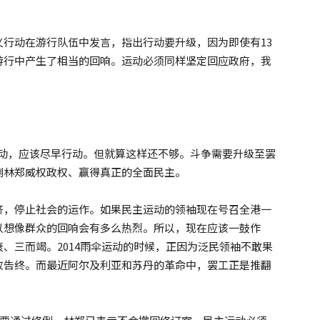
行动在游行队伍中发言，指出行动要升级，因为即使有13
游行中产生了相当的回响。运动必须同样坚定回应政府，我
行动，应该尽早行动。但就算这样还不够。斗争需要升级至罢
倒林郑威权政权、赢得真正的全面民主。
济，停止社会的运作。如果民主运动的领袖现在号召全港一
以想像群众的回响会有多么热烈。所以，现在应该一鼓作
、三而竭。2014雨伞运动的时候，正因为泛民领袖不敢果
败告终。而最近阿尔及利亚和苏丹的革命中，罢工正是推翻