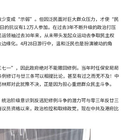
数少变成“示弱”。但因泛民面对巨大群众压力，才使“民
日的抗议有1.2万人参加。在过去3年不断升级的政治打压
运领袖过去30年来，从未带头发起众运动去争取民主权
边缘化。4月28日游行中，温和泛民也是扮演被动的角
三七一”，因此政府绝对不能撤回修例。当年时任保安局局
条例修订与廿三条可以相提比论，甚至有过之而无不及！中
而林郑对此犹豫不决，正是因为担心重燃群众民主斗争。
，统治阶级意识到反逃犯修例斗争的潜力可与零三年反廿三
消议员资格以来，政治检控和取缔政党，现在中共及港府比