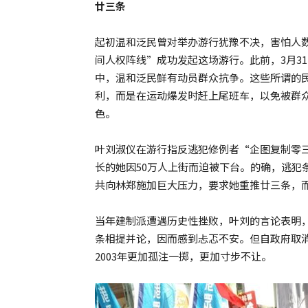
廿三条
起初温和泛民曾对举办游行犹豫不决，害怕人
间人权阵线”成功发起这场游行。此前，3月31
中，温和泛民鲜有动员群众抗争。这些所谓的民
利，而是在运动爆发时赶上尾班车，以免被群众
色。
叶刘淑仪在游行指反逃犯修例者“企图复制零
长的她因50万人上街而迫被下台。的确，逃犯
共向林郑施加巨大压力，要求她重推廿三条，
当年建制派遭遇历史性挫败，叶刘的言论表明
条相提并论，因而感到忐忑不安。但自政府取
2003年更加孤注一掷，更加寸步不让。