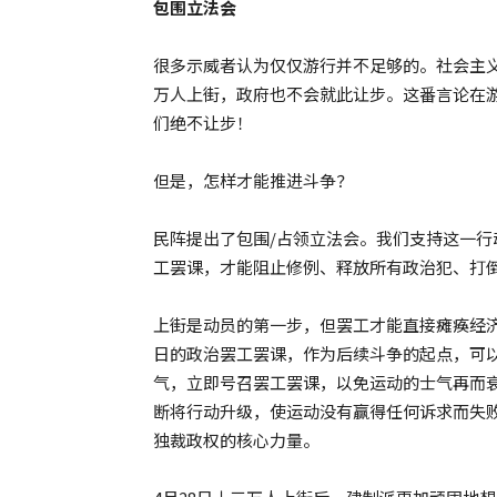
包围立法会
很多示威者认为仅仅游行并不足够的。社会主义
万人上街，政府也不会就此让步。这番言论在
们绝不让步！
但是，怎样才能推进斗争？
民阵提出了包围/占领立法会。我们支持这一
工罢课，才能阻止修例、释放所有政治犯、打
上街是动员的第一步，但罢工才能直接瘫痪经
日的政治罢工罢课，作为后续斗争的起点，可
气，立即号召罢工罢课，以免运动的士气再而衰
断将行动升级，使运动没有赢得任何诉求而失
独裁政权的核心力量。