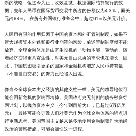
断的战略，但迄今为止，收效甚微。根据国际结算银行的数
据，去年人民币在国际货币交易中所占的份额仅为4.3％，而美
元占88％。 在所有外国银行准备金中，超过61％以美元计价。
人民币有限的作用归因于中国的资本和外汇管制制度，如果不
冒大规模资本外逃和银行业崩溃的风险，前述管制制度就不能
放弃。全球金融体系是由寄生投机的「动物本能」驱动的。随
着经济变得更具寄生性，对美元自由兑换的需求也在增长。因
此，中国试图吸引更多的国家和金融机构增加人民币持有量
（不能自由交易）的努力已经陷入困境。
像当今全球资本主义经济的其他支柱一样，美元的领导地位可
能会因新危机的影响而垮掉。美国政府史无前例的债务融资纾
困计划，以挽救资本主义（今年到目前为止，已超过6万亿美
元），最终可能会导致人们对美元作为全球金融体系的锚点进
行重新思考。美国帝国主义越来越多地使用金融制裁作为地缘
政治的警察措施，可能会加快这一进程。