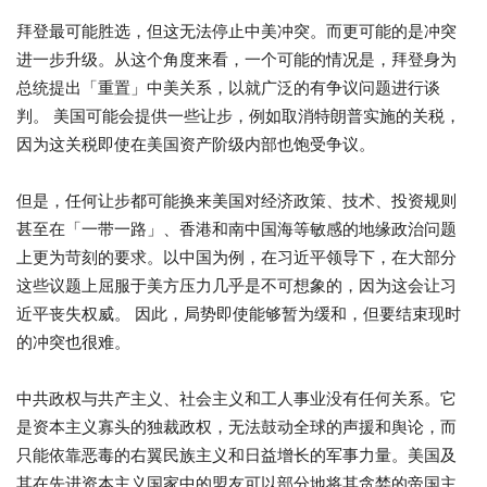
拜登最可能胜选，但这无法停止中美冲突。而更可能的是冲突
进一步升级。从这个角度来看，一个可能的情况是，拜登身为
总统提出「重置」中美关系，以就广泛的有争议问题进行谈
判。 美国可能会提供一些让步，例如取消特朗普实施的关税，
因为这关税即使在美国资产阶级内部也饱受争议。
但是，任何让步都可能换来美国对经济政策、技术、投资规则
甚至在「一带一路」、香港和南中国海等敏感的地缘政治问题
上更为苛刻的要求。以中国为例，在习近平领导下，在大部分
这些议题上屈服于美方压力几乎是不可想象的，因为这会让习
近平丧失权威。 因此，局势即使能够暂为缓和，但要结束现时
的冲突也很难。
中共政权与共产主义、社会主义和工人事业没有任何关系。它
是资本主义寡头的独裁政权，无法鼓动全球的声援和舆论，而
只能依靠恶毒的右翼民族主义和日益增长的军事力量。美国及
其在先进资本主义国家中的盟友可以部分地将其贪婪的帝国主