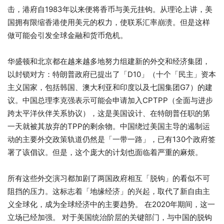
击，港府自1983年以来便将香币与美元挂钩。从理论上讲，美
国拥有限缩香港使用美元的权力，使联系汇率崩溃。但是这样
做可能会引发全球金融和货币危机。
华盛顿和北京都在越来越多地努力组建新的外交和经济集团，
以封锁对方：特朗普政府已提出了「D10」（十个「民主」资本
主义国家，包括韩国、澳大利亚和印度以及七国集团G7）的建
议。中国总理李克强表示可能会申请加入CPTPP（全面与进步
跨太平洋伙伴关系协议），这是美国设计、在特朗普任职的第
一天就被其放弃的TPP的剩余物。中国绕过美国主导的遏制运
动的主要外交政策轨道仍然是「一带一路」，已有130个政府签
署了该倡议。但是，这个庞大的计划也面临着严重的麻烦。
所有这些外交演习都加剧了两国政府相互「脱钩」的看似不可
阻挡的压力。这标志着「地缘经济」的兴起，取代了新自由主
义全球化，成为全球经济中的主要趋势。 在2020年期间，这一
立场已经加强。 对于美国统治阶层的关键部门，与中国的脱钩