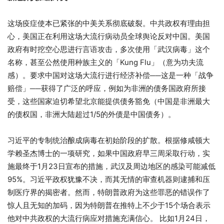
这场疫症使本已紧张的中美关系彻底破裂。中共政权有理由担
心，美国正在利用这场大流行病动员全球舆论反对中国。美国
政府有时挖空心思进行言语攻击，多次使用「武汉病毒」这个
名称，甚至公然使用种族主义的「Kung Flu」（意为功夫流
感）。要求中国对这场大流行进行经济补偿──这是一种「战争
赔偿」──获得了广泛的呼应，例如为非洲的债务国政府所接
受，这些国家迫切希望北京能提供债务豁免（中国是非洲最大
的债权国，非洲大陆超过1/5的外债是中国债务）。
习近平的专制统治酿成病毒在初始阶段的扩散。根据修咸顿大
学赖圣杰博士的一项研究，如果中国政府早三周采取行动，实
施最终于1月23日宣布的措施，武汉及周边地区的感染可能减低
95%。习近平政权犹豫不决，而其无情的审查机器则逮捕和压
制医疗界的揭密者。然而，特朗普政府为这些罪恶的错误作了
惊人且无知的加码，因为特朗普在推特上不少于15个场合表示
他对中共政权的大流行病应对措施充满信心。 比如1月24日，