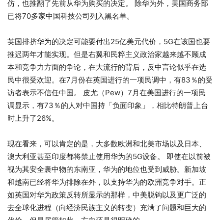
仿，也推翻了先前从华为购买的决定。 除华为外，美国商务部
已将70多家中国科技公司列入黑名单。
英国排挤华为的决定可能要付出25亿美元代价，5G在该国也要
推迟两年才能实现。但是右翼和民粹主义政治家越来越不顾成
本和竞争力方面的争论，在大流行的背后，反中言论似乎在选
民中很受欢迎。在7月份在英国进行的一项民调中，有83％的受
访者表示不信任中国。 皮尤（Pew）7月在美国进行的一项民
调显示，有73％的人对中国持「负面印象」，相比特朗普上台
时上升了26%。
现在看来，可以肯定的是，大多数欧洲和北美市场以及日本、
澳大利亚甚至印度都将禁止使用华为的5G设备。 即使在以前被
视为其安全囊中物的东南亚，华为的地位也受到威胁。新加坡
和越南已经将华为排除在外，以支持华为的欧洲竞争对手。正
如英国对华为政策反转所显示的那样，中美脱钩以及更广泛的
去全球化进程（向经济民族主义的转变）充满了问题和巨大的