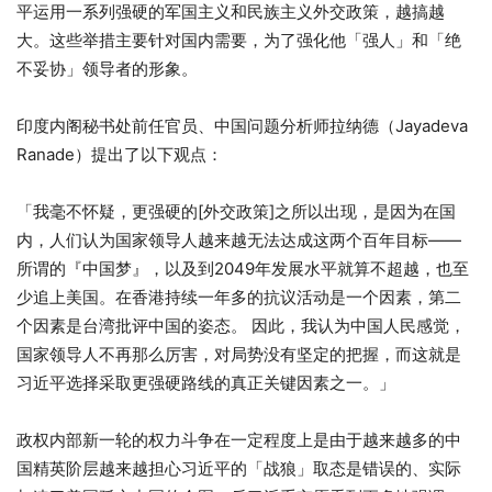
平运用一系列强硬的军国主义和民族主义外交政策，越搞越
大。这些举措主要针对国内需要，为了强化他「强人」和「绝
不妥协」领导者的形象。
印度内阁秘书处前任官员、中国问题分析师拉纳德（Jayadeva
Ranade）提出了以下观点：
「我毫不怀疑，更强硬的[外交政策]之所以出现，是因为在国
内，人们认为国家领导人越来越无法达成这两个百年目标——
所谓的『中国梦』，以及到2049年发展水平就算不超越，也至
少追上美国。在香港持续一年多的抗议活动是一个因素，第二
个因素是台湾批评中国的姿态。 因此，我认为中国人民感觉，
国家领导人不再那么厉害，对局势没有坚定的把握，而这就是
习近平选择采取更强硬路线的真正关键因素之一。」
政权内部新一轮的权力斗争在一定程度上是由于越来越多的中
国精英阶层越来越担心习近平的「战狼」取态是错误的、实际