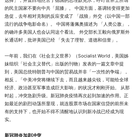
选择」，并直白地挖苦了德国的总理默克尔，呼吁世界上所谓
的民主国家不要向中共「屈膝」。 中国方面，基调转变得更加
急促，去年相对克制的反应变成了 「战狼」外交（以中国一部
流行的战争电影命名）。 中国将蓬佩奥描述为 「人类公敌」，
的确许多美国人也会认同这个看法。 外交部长王毅向俄罗斯外
长通话时，批评美国已经 「失去了理智、道德和信誉」。
一年前，我们在《社会主义世界》（Socialist World，美国姊
妹组织「社会主义替代」出版的刊物）发表的一篇文章中提
到，美国总统特朗普与中国的贸易战并非「一次性的争端」，
相反，「中美冲突将继续下去，而且越来越尖锐，可能给全球
经济、政治甚至军事造成巨大影响」的状况才刚刚开始。 从那
时起，冲突急剧升级。新冠肺炎疫情再次起到加速的作用。正
如最近的剧烈动荡所显现，就连股票市场在国家信贷的前所未
有的支持下，也开始不得不清醒地认识到新冷战已经成为现
实。
新冠肺炎加剧冲突