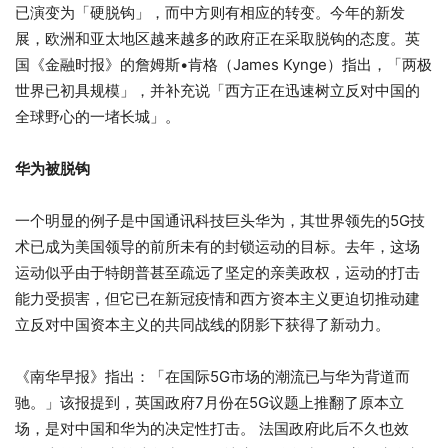
已演变为「硬脱钩」，而中方则有相应的转变。今年的新发
展，欧洲和亚太地区越来越多的政府正在采取脱钩的态度。英
国《金融时报》的詹姆斯•肯格（James Kynge）指出，「两极
世界已初具规模」，并补充说「西方正在迅速树立反对中国的
全球野心的一堵长城」。
华为被脱钩
一个明显的例子是中国通讯科技巨头华为，其世界领先的5G技
术已成为美国领导的前所未有的封锁运动的目标。去年，这场
运动似乎由于特朗普甚至疏远了坚定的亲美政权，运动的打击
能力受损害，但它已在新冠疫情和西方资本主义更迫切推动建
立反对中国资本主义的共同战线的阴影下获得了新动力。
《南华早报》指出：「在国际5G市场的潮流已与华为背道而
驰。」该报提到，英国政府7月份在5G议题上推翻了原本立
场，是对中国和华为的决定性打击。 法国政府此后不久也效