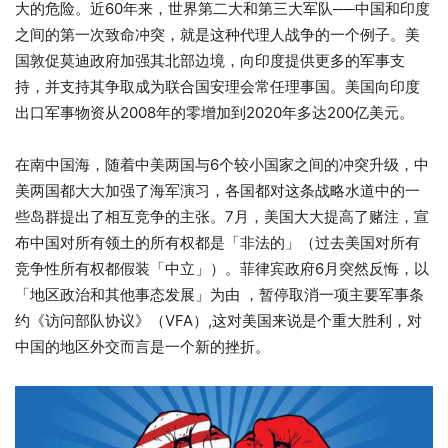
大的危险。近60年来，世界第二大和第三大军队──中国和印度
之间的第一次致命冲突，就是这种代理人战争的一个例子。美
国敦促莫迪政府加强其北部边境，向印度提供更多的军事支
持，并支持其争取成为联合国安理会常任理事国。美国向印度
出口军事物资从2008年的零增加到2020年多达200亿美元。
在南中国海，随着中美两国与6个较小国家之间的冲突升级，中
美两国都大大加强了海军演习，各国都对这条战略水道中的一
些岛群提出了相互竞争的主张。7月，美国大大提高了赌注，宣
布中国对所有领土的所有权都是「非法的」（过去美国对所有
竞争性所有权都假装「中立」）。菲律宾政府6月突然反悔，以
「地区政治和其他事态发展」为由 ，暂停取消一项主要军事条
约《访问部队协议》（VFA）,这对美国来说是个重大胜利，对
中国的地区外交而言是一个新的挫折。