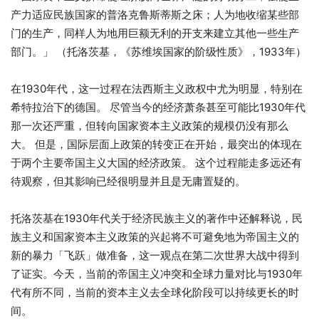
产力适应民族国家的普洛克鲁斯蒂斯之床；人为地收缩某些部
门的生产，同样人为地用巨额无利的开支来建立其他一些生产
部门。」 （托洛茨基，《苏维埃国家的阶级性质》，1933年）
在1930年代，这一过程在法西斯主义政权中尤为明显，特别在
希特拉治下的德国。 尽管当今的经济萧条甚至可能比1930年代
那一次还严重，但转向国家资本主义政策的规模仍没有那么
大。 但是，国际层面上政策的转变正在开始，最突出的体现在
于两个主要帝国主义大国的经济政策。 这个过程能走多远还有
待观察，但其影响已经很明显并且是无庸置疑的。
托洛茨基在1930年代关于经济民族主义的著作中还解释说，民
族主义和国家资本主义政策的兴起将不可避免地为帝国主义的
新的暴力「飞跃」做准备，这一观点在第二次世界大战中得到
了证实。今天，当前的帝国主义冲突和全球力量对比与1930年
代有所不同，当前的资本主义去全球化阶段可以持续更长的时
间。