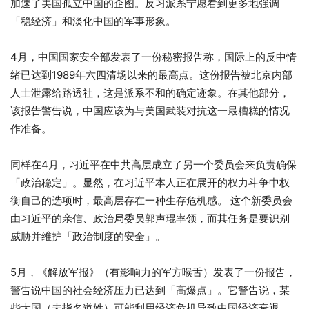
加速了美国孤立中国的企图。反习派系宁愿看到更多地强调
「稳经济」和淡化中国的军事形象。
4月，中国国家安全部发表了一份秘密报告称，国际上的反中情
绪已达到1989年六四清场以来的最高点。这份报告被北京内部
人士泄露给路透社，这是派系不和的确定迹象。在其他部分，
该报告警告说，中国应该为与美国武装对抗这一最糟糕的情况
作准备。
同样在4月，习近平在中共高层成立了另一个委员会来负责确保
「政治稳定」。显然，在习近平本人正在展开的权力斗争中权
衡自己的选项时，最高层存在一种生存危机感。 这个新委员会
由习近平的亲信、政治局委员郭声琨率领，而其任务是要识别
威胁并维护「政治制度的安全」。
5月，《解放军报》（有影响力的军方喉舌）发表了一份报告，
警告说中国的社会经济压力已达到「高爆点」。它警告说，某
些大国（未指名道姓）可能利用经济危机导致中国经济衰退，