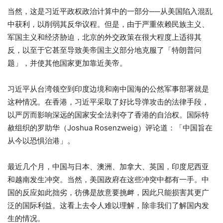
当然，这是习近平政权政治计算中的一部分──从美国陷入混乱
中获利，以削弱其反华议程。但是，由于严重依赖民族主义、
军国主义和经济胁迫，北京的外交政策在很大程度上适得其
反，以至于它甚至导致美帝国主义部分地克服了「特朗普问
题」，并使其他国家更加靠近美帝。
习近平从台湾领空到印度边境和南中国海的公然军事部署就是
这种情况。在香港，习近平采取了好比导弹攻击的法律手段，
以严厉而影响深远的国家安全法剥夺了香港的自治权。国际特
赦组织的罗助华（Joshua Rosenzweig）评论道：「中国旨在
从今以恐惧治港」。
最近几个月，中国与日本、澳洲、加拿大、英国，印度尼西亚
和越南发生冲突。当然，美国政府在这些冲突中都有一手。中
国的反应如此拙劣，彷佛是故意要挑衅，因此只能损害其更广
泛的国际利益。这看上去令人难以理解，除非我们了解国内发
生的情况。