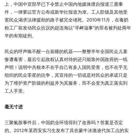
上，中国中宣部早已下令禁止中国内地媒体擅自报道三鹿事
件，一律要以官方公布或新华社报道为准。工人阶级及其他受
害民众渴求法律援助的路子被完全堵死。2010年11月，在毒奶
粉工厂前发动民众抗议的赵连海以“寻衅滋事”的罪名被判处两年
半的有期徒刑。
民众的呼声唤不醒一台装睡的机器——整整半年全国民众儿童
惨遭毒害，最后引起政权认真对待的还只能靠外国政府的一纸
声明！说明中共根本不在乎自己有多人国民受害，也不在乎无
组织的民众零星的抗争，其宣传的一切或是对民众的承诺只是
为了维护资产阶级的利益并为其服务，而不会变为真正落实到
工人手里。
毫无寸进
三聚氰胺事件后，中国奶业环境得到了改善吗？答案是否定
的。2012年某西安实习生发布了其在蒙牛冰激凌代加工点的实