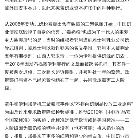
被外国资本吞并，以此来掩盖奶业资本扩张中的种种罪行。
从2008年婴幼儿奶粉被爆出含有致癌的三聚氰胺开始，中国奶
业便彻底毁掉了自身的信誉，“毒奶粉”也成为了一代人的噩梦。
令人匪夷所思的是，当时的维权者郭利遭到雅士利乳业公司诱
导式谈判，被雅士利以敲诈勒索的名义举报。郭利本人被判处
五年有期徒刑。山西人郭玉珍，一位为伊利提供奶源的奶农，
于2018年因发布揭露伊利罪行的文章而被跨省抓捕。其案件一
度被两次退侦、三次延长起诉期限，并被判处一年的监禁。政
府部门与资本已经紧紧勾结在了一起，共同欺压毒害工人阶
级。
蒙牛和伊利却借机三聚氰胺事件以“不得向奶制品投放工业原料”
为由反过来要求政府降低检验标准，推动2010年《中国乳品安
全国家标准》的实施，此标准远低于欧盟或是美国标准——工
人阶级因为毒奶粉的牺牲并没有（也不可能）换来奶业的改
良，相反，却换来了更多的细菌和更少的蛋白质。中国奶业市