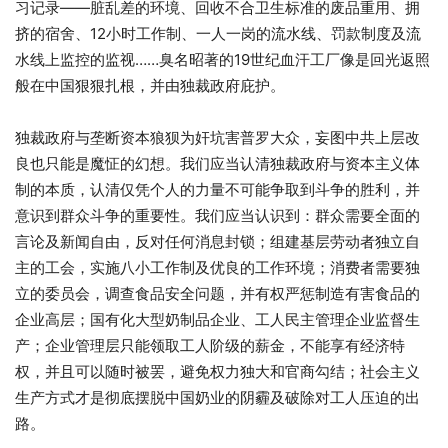
习记录——脏乱差的环境、回收不合卫生标准的废品重用、拥
挤的宿舍、12小时工作制、一人一岗的流水线、罚款制度及流
水线上监控的监视……臭名昭著的19世纪血汗工厂像是回光返照
般在中国狠狠扎根，并由独裁政府庇护。
独裁政府与垄断资本狼狈为奸坑害普罗大众，妄图中共上层改
良也只能是魔怔的幻想。我们应当认清独裁政府与资本主义体
制的本质，认清仅凭个人的力量不可能争取到斗争的胜利，并
意识到群众斗争的重要性。我们应当认识到：群众需要全面的
言论及新闻自由，反对任何消息封锁；组建基层劳动者独立自
主的工会，实施八小工作制及优良的工作环境；消费者需要独
立的委员会，调查食品安全问题，并有权严惩制造有害食品的
企业高层；国有化大型奶制品企业、工人民主管理企业监督生
产；企业管理层只能领取工人阶级的薪金，不能享有经济特
权，并且可以随时被罢，避免权力独大和官商勾结；社会主义
生产方式才是彻底摆脱中国奶业的阴霾及破除对工人压迫的出
路。