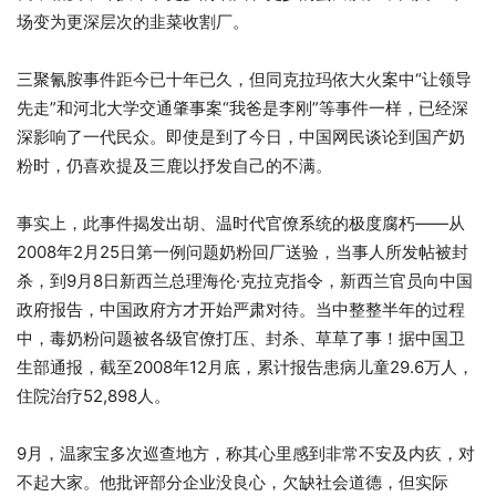
场变为更深层次的韭菜收割厂。
三聚氰胺事件距今已十年已久，但同克拉玛依大火案中“让领导
先走”和河北大学交通肇事案“我爸是李刚”等事件一样，已经深
深影响了一代民众。即使是到了今日，中国网民谈论到国产奶
粉时，仍喜欢提及三鹿以抒发自己的不满。
事实上，此事件揭发出胡、温时代官僚系统的极度腐朽——从
2008年2月25日第一例问题奶粉回厂送验，当事人所发帖被封
杀，到9月8日新西兰总理海伦·克拉克指令，新西兰官员向中国
政府报告，中国政府方才开始严肃对待。当中整整半年的过程
中，毒奶粉问题被各级官僚打压、封杀、草草了事！据中国卫
生部通报，截至2008年12月底，累计报告患病儿童29.6万人，
住院治疗52,898人。
9月，温家宝多次巡查地方，称其心里感到非常不安及内疚，对
不起大家。他批评部分企业没良心，欠缺社会道德，但实际