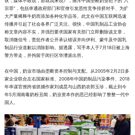
状，媒体不敢说，那就我来说》，痛斥中国垄断奶业犯下的“六
宗罪”，包括串通政府部门和官僚引发恶性竞争排挤对手、为扩
大产量稀释牛奶而添加各种化学品等。此文在中国互联网迅速
传播并引起了社会各界广泛关注。很快，中国乳制品工业协会
称文章内容不实，并强烈要求国家有关部门立即删除该文章，
取消微信号，责惩作者公开承认错误并向伊利、蒙牛及中国乳
制品行业道歉以消除影响。据透露，写手本人于7月18日被上海
警方带走，并拘留于闵行区华漕派出所。
在中国，奶业市场由垄断资本控制与支配。从2005年2月2日多
家企业联合左右国家标准、2008年中国奶制品污染事件、2018
年串谋官僚跨省抓捕作家刘成昆与山西奶农郭玉珍，截止到今
年5月湖南毒奶粉丑闻，奶业资本作的恶已经影响了整整一代中
国人。