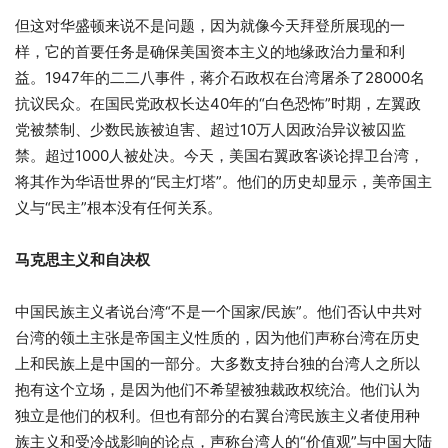
但这对华盛顿来说不是问题，因为就像今天拜登所展现的一
样，它的首要任务是确保美国资本主义的地缘政治力量和利
益。1947年的二二八事件，蒋介石政权在台湾屠杀了28000名
抗议民众。在国民党政权长达40年的“白色恐怖”时期，左翼政
党被禁制、少数民族被迫害、超过10万人因政治异议被囚监
禁。超过1000人被处决。今天，美国右翼政客谈论捍卫台湾，
将其作为华语世界的“民主灯塔”。他们的历史却显示，美帝国主
义与“民主”根本没有任何关系。
马克思主义和自决权
中国民族主义者说台湾“不是一个国家/民族”。他们否认中共对
台湾的领土主张是帝国主义性质的，因为他们声称台湾在历史
上和民族上是中国的一部分。大多数支持台独的台湾人之所以
抱有这个立场，是因为他们不希望被独裁政权统治。他们认为
独立是他们的权利。但也有部分的右翼台湾民族主义者使用种
族主义和受冷战影响的论点，声称台湾人的“价值观”与中国大陆