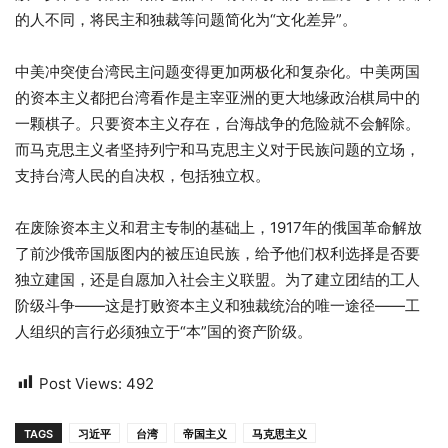
的人不同，将民主和独裁等问题简化为“文化差异”。
中美冲突使台湾民主问题变得更加两极化和复杂化。中美两国
的资本主义都把台湾看作是主宰亚洲的更大地缘政治棋局中的
一颗棋子。只要资本主义存在，台海战争的危险就不会解除。
而马克思主义者坚持列宁和马克思主义对于民族问题的立场，
支持台湾人民的自决权，包括独立权。
在废除资本主义和君主专制的基础上，1917年的俄国革命解放
了前沙俄帝国版图内的被压迫民族，给予他们权利选择是否要
独立建国，还是自愿加入社会主义联盟。为了建立团结的工人
阶级斗争——这是打败资本主义和独裁统治的唯一途径——工
人组织的言行必须独立于“本”国的资产阶级。
Post Views:
492
TAGS
习近平
台湾
帝国主义
马克思主义