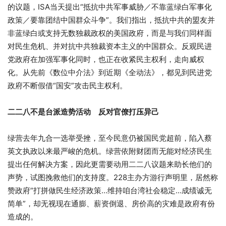
的议题，ISA当天提出“抵抗中共军事威胁／不靠蓝绿白军事化
政策／要靠团结中国群众斗争”。我们指出，抵抗中共的盟友并
非蓝绿白或支持无数独裁政权的美国政府，而是与我们同样面
对民生危机、并对抗中共独裁资本主义的中国群众。反观民进
党政府在加强军事化同时，也正在收紧民主权利，走向威权
化。从先前《数位中介法》到近期《全动法》，都见到民进党
政府不断假借“国安”攻击民主权利。
二二八不是台派造势活动 反对官僚打压异己
绿营去年九合一选举受挫，至今民意仍被国民党超前，陷入蔡
英文执政以来最严峻的危机。绿营依附财团而无能对经济民生
提出任何解决方案，因此更需要动用二二八议题来助长他们的
声势，试图挽救他们的支持度。228主办方游行声明里，居然称
赞政府“打拼做民生经济政策…维持咱台湾社会稳定…成绩诚无
简单”，却无视现在通膨、薪资倒退、房价高的灾难是政府有份
造成的。