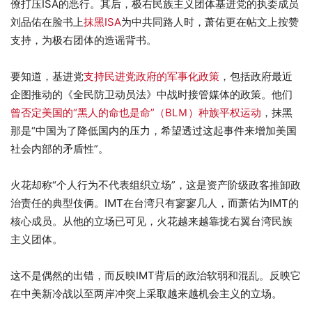
僚打压ISA的恶行。其后，极右民族主义团体基进党的执委成员
刘品佑在脸书上
抹黑ISA
为中共同路人时，萧佑更在帖文上按赞
支持，为极右团体的造谣背书。
要知道，基进党
支持民进党政府的军事化政策
，包括政府最近
企图推动的《全民防卫动员法》中战时接管媒体的政策。他们
曾否定美国的“黑人的命也是命”（BLＭ）种族平权运动
，抹黑
那是“中国为了降低国内的压力，希望透过这起事件来增加美国
社会内部的矛盾性”。
火花却称“个人行为不代表组织立场”，这是资产阶级政客推卸政
治责任的典型伎俩。IMT在台湾只有寥寥几人，而萧佑为IMT的
核心成员。从他的立场已可见，火花越来越靠拢右翼台湾民族
主义团体。
这不是偶然的出错，而反映IMT背后的政治软弱和混乱。反映它
在中美新冷战以至两岸冲突上采取越来越机会主义的立场。