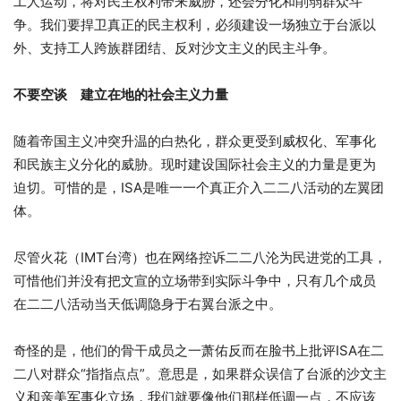
工人运动，将对民主权利带来威胁，还会分化和削弱群众斗
争。我们要捍卫真正的民主权利，必须建设一场独立于台派以
外、支持工人跨族群团结、反对沙文主义的民主斗争。
不要空谈 建立在地的社会主义力量
随着帝国主义冲突升温的白热化，群众更受到威权化、军事化
和民族主义分化的威胁。现时建设国际社会主义的力量是更为
迫切。可惜的是，ISA是唯一一个真正介入二二八活动的左翼团
体。
尽管火花（IMT台湾）也在网络控诉二二八沦为民进党的工具，
可惜他们并没有把文宣的立场带到实际斗争中，只有几个成员
在二二八活动当天低调隐身于右翼台派之中。
奇怪的是，他们的骨干成员之一萧佑反而在脸书上批评ISA在二
二八对群众“指指点点”。意思是，如果群众误信了台派的沙文主
义和亲美军事化立场，我们就要像他们那样低调一点，不应该