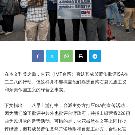
在本文刊登之后，火花（IMT台湾）否认其成员萧佑批评ISA在
二二八的行动。但这样并不能掩盖他们靠拢台湾右翼民族主义
和亲美帝国主义的绿营之事实。
下文指出二二八早上游行中，台派主办方打压ISA的宣传活动，
因为我们除了批评中共外也批评台湾政府，并指出绿营将228扭
曲为民进党的造势活动。可惜的是，火花虽然在文字上同样批
评绿营，但其成员萧佑竟然荒谬地附和台派主办方，合理化官