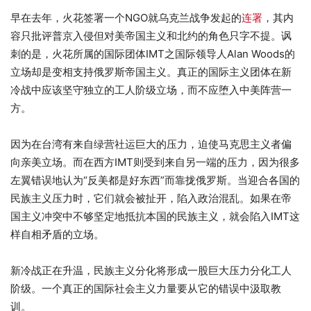
早在去年，火花签署一个NGO就乌克兰战争发起的
连署
，其内
容只批评普京入侵但对美帝国主义和北约的角色只字不提。讽
刺的是，火花所属的国际团体IMT之国际领导人Alan Woods的
立场却是变相支持俄罗斯帝国主义。真正的国际主义团体在新
冷战中应该坚守独立的工人阶级立场，而不应堕入中美阵营一
方。
因为在台湾有来自绿营社运巨大的压力，迫使马克思主义者偏
向亲美立场。而在西方IMT则受到来自另一端的压力，因为很多
左翼错误地认为“反美都是好东西”而靠拢俄罗斯。当迎合各国的
民族主义压力时，它们就会被扯开，陷入政治混乱。如果在帝
国主义冲突中不够坚定地抵抗本国的民族主义，就会陷入IMT这
样自相矛盾的立场。
新冷战正在升温，民族主义分化将形成一股巨大压力分化工人
阶级。一个真正的国际社会主义力量要从它的错误中汲取教
训。