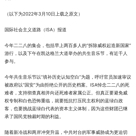
（以下为
2022
年
3
月
10
日上载之原文）
国际社会主义道路（ISA）报道
今年二二八的集会，包括早上两百多人的“拆除威权起造新国家”
游行，以及下午在凯达格兰大道举办的共生音乐节，有近千人
参与。
今年共生音乐节以“填补历史认知空白”为题，呼吁官员加速审议
被政府以“国安”为由拒绝公开的历史档案。ISA悼念二二八的死
难者，支持彻查真相并向还死难者家属公正。但真正要避免威
权专制和白色恐怖重临，就要抵抗打压民主权利的蓝绿白政
客，也要挑战蓝绿白代表的资本主义体制，因为这些财团已继
承了国民党独裁时期的利益。
随着新冷战和两岸冲突升温，中共对台的军事威胁成为更迫切