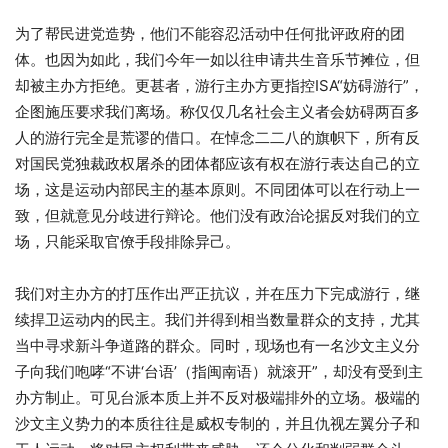
为了帮民进党造势，他们不能容忍活动中任何批评政府的团
体。也因为如此，我们今年一如以往申请共生音乐节摊位，但
却被主办方拒绝。更甚者，游行主办方更指控ISA“妨碍游行”，
企图施压要求我们离场。称仅仅几名社会主义者会妨碍两百多
人的游行完全是荒谬的借口。在悼念二二八的旗帜下，所有反
对国民党独裁政权屠杀的团体都应该有权在游行表达自己的立
场，这是运动内部民主的基本原则。不同团体可以在行动上一
致，但就意见分歧进行辩论。他们没有政治论据反对我们的立
场，只能采取官僚手段排除异己。
我们对主办方的打压作出严正抗议，并在压力下完成游行，继
续捍卫运动内的民主。我们并得到相当数量群众的支持，尤其
当中寻求新斗争道路的群众。同时，现场也有一名沙文主义分
子向我们咆哮“不讲‘台语’（指闽南语）就滚开”，却没有受到主
办方制止。可见台派本质上并不反对极端排外的立场。极端的
沙文主义势力的本质往往是威权专制的，并且仇视左翼分子和