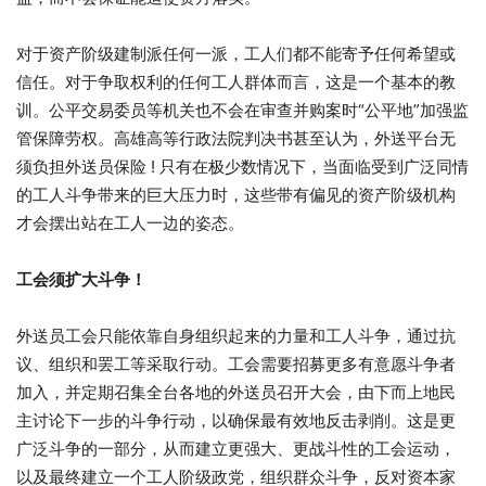
对于资产阶级建制派任何一派，工人们都不能寄予任何希望或
信任。对于争取权利的任何工人群体而言，这是一个基本的教
训。公平交易委员等机关也不会在审查并购案时“公平地”加强监
管保障劳权。高雄高等行政法院判决书甚至认为，外送平台无
须负担外送员保险 ! 只有在极少数情况下，当面临受到广泛同情
的工人斗争带来的巨大压力时，这些带有偏见的资产阶级机构
才会摆出站在工人一边的姿态。
工会须扩大斗争！
外送员工会只能依靠自身组织起来的力量和工人斗争，通过抗
议、组织和罢工等采取行动。工会需要招募更多有意愿斗争者
加入，并定期召集全台各地的外送员召开大会，由下而上地民
主讨论下一步的斗争行动，以确保最有效地反击剥削。这是更
广泛斗争的一部分，从而建立更强大、更战斗性的工会运动，
以及最终建立一个工人阶级政党，组织群众斗争，反对资本家