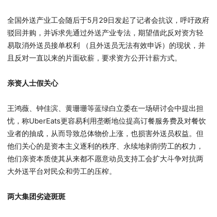
全国外送产业工会随后于5月29日发起了记者会抗议，呼吁政府
驳回并购，并诉求先通过外送产业专法，期望借此反对资方轻
易取消外送员接单权利 （且外送员无法有效申诉）的现状，并
且反对一直以来的片面砍薪，要求资方公开计薪方式。
亲资人士假关心
王鸿薇、钟佳滨、黄珊珊等蓝绿白立委在一场研讨会中提出担
忧，称UberEats更容易利用垄断地位提高订餐服务费及对餐饮
业者的抽成，从而导致总体物价上涨，也损害外送员权益。但
他们关心的是资本主义逐利的秩序、永续地剥削劳工的权力，
他们亲资本质使其从来都不愿意动员支持工会扩大斗争对抗两
大外送平台对民众和劳工的压榨。
两大集团劣迹斑斑