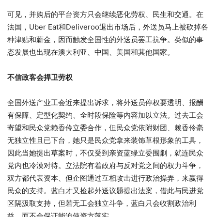
可见，并购后的平台资方只会继续恶化劳权、民生和交通。在
法国，Uber Eat和Deliveroo退出市场后，外送员马上被砍掉各
种津贴和薪金，因而触发全国性的外送员罢工抗争。类似的事
态发展也出现在澳大利亚、中国、美国和其他国家。
不信政客会捍卫劳权
全国外送产业工会近来提出诉求，将外送员停权要透明、报酬
有保障、定型化契约、全时段保险等内容加以立法。过去工会
寄望和民众党赖香伶立委合作，但民众党依附财团、赖香伶毫
无独立性且已下台，她只是民众党拿来装饰草根形象的工具，
因此当她提出草案时，不仅受到亲资蓝绿立委围剿，就连民众
党内也冷漠对待。立法院有着政府与反对党之间的权力斗争，
双方都代表资本、但企图通过互相攻击进行政治操弄，来赢得
民众的支持。蓝白才又捡起外送议题提出法案，借此与民进党
区隔汲取支持，但若无工会独立斗争，蓝白只会收割政治利
益，而不会保证能迫使资方落实。