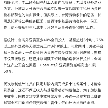
放眼全球，零工经济因剥削工人而声名狼藉，尤以食品外送业
为甚。台湾两大外送平台自成立以来一直欺骗劳工说外送是轻
松补贴荷包的自由职业，但实际上，台湾劳动条件的恶劣、长
照及托育等公共服务匮乏，使得许多基层劳动者从事一份工
作，仍不够负担生活成本，只好再从事外送等“弹性”工作。
据统计，台湾外送员至少40%全日投入，甚至超过8小时，75%
以上的外送员每天要过劳工作8小时以上。与此同时，外送平台
却不断砍薪，一名蔡姓外送员去年接受媒体访问时解释，熊猫
不仅直接砍薪、还把挣取同额工资所须的送餐路径拉长，全国
外送产业工会也揭露，UberEats外送员薪资减幅高达30到
50％。
屡次改制使外送员在限定时段内须完成多个送餐案件，才能拿
到奖金，这还不保证收入与基层劳动者均薪相当。为了加快接
单效率，间接导致交通事故频繁发生，外送平台资方自己赚饱
却完全不用负担任何交通伤亡责任，任由外送员自己承担。