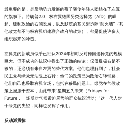
最重要的是，是反动势力发展的鞭子驱使年轻人团结在了左翼
的旗帜下。特朗普2.0、极右翼德国另类选择党（AfD）的崛
起、建制政治的右倾发展，以及默茨的基民盟拆除“防火墙”（其
他政党都不与极右翼组建联合政府的政策），都是促使许多人
组织起来的冲击。
左翼党的新成员似乎已经从2024年初时反对德国选择党的规模
巨大、但不成功的抗议中得出了正确的结论：仅仅反极右是不
够的，还必须有来自左翼的替代方案。他们也理解到了，社会
民主党与绿党无法阻止右转：他们的政策已为政治右转铺路，
他们自己也采取右翼立场，包括在移民问题上。绿党在气候政
策上屈服于资本，由此带来“星期五为未来（Fridays for
Future，一场反对气候紧迫局势的群众抗议运动）”这一代人对
于绿党的失望，同样也发挥了作用。
反动派震惊