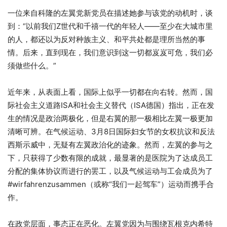
一位来自科隆的左翼党新党员在描述她参与该党的动机时，谈
到：“以前我们Z世代和千禧一代的年轻人——至少在大城市里
的人，都还以为反对种族主义、和平共处都是理所当然的事
情。后来，直到现在，我们意识到这一切都岌岌可危，我们必
须做些什么。”
近年来，从表面上看，国际上似乎一切都在向右转。然而，国
际社会主义道路ISA和社会主义替代（ISA德国）指出，正在发
生的情况是政治两极化，但是右翼的那一极相比左翼一极更加
清晰可辨。在气候运动、3月8日国际妇女节的女权抗议和反法
西斯示威中，无疑有左翼政治化的迹象。然而，左翼的参与之
下，只获得了少数有限的成就，最显著的是医院为了达成员工
分配的集体协议而进行的罢工，以及气候运动与工会成员为了
#wirfahrenzusammen（或称“我们一起驾车”）运动而携手合
作。
在政党层面，事态正在恶化。左翼党因为与围绕瓦根克内希特