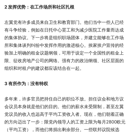
2 发挥优势：在工作场所和社区扎根
左翼党有许多成员来自卫生和教育部门。他们当中一些人已经
有斗争经验，例如在日托中心罢工和为减少医院工作量而达成
的集体协议。下一步将是组织职场团体，并建立能够在工作场
所和集体谈判纠纷中发挥作用的激进核心。挨家挨户宣传的经
验加上明确的租金议题纲领，可用于设定一个全国性的租金上
限、征收房地产公司的网络。强有力的政治纲领、社区层面的
组织和对租户的建议都应该结合在一起。
3 有所作为：没有特权
多年来，许多官员把持住自己的职位不放。担任议会和地方议
会议员本身就是他们的目的。他们的薪水未受限制，甚至左翼
党议员的收入也远高于平均工资收入者。现在，他们朝着正确
的方向迈出了一步：限党内领导人的工资上限为每月2800欧元
（平均工资），而他们将捐出剩余部分。一些联邦议院候选