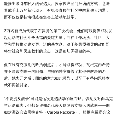
能推出吸引年轻人的候选人。挨家挨户登门拜访的方式，意味
着成千上万的新活动人士有机会直接与社区中的其他人沟通，
而不仅仅是挂海报或在集会上被动地鼓掌。
3万名新成员代表了左翼党的第二次机会。他们可以提供成功发
起运动与社会斗争所需的关键力量，并在工作场所、社区、大
学和学校推动建立更广泛的基本盘。鉴于基民盟领导的政府即
将对社会和民主权利的攻击，这是迫切需要做的事。
但在只有克服党的政治弱点后，才能取得成功。瓦根克内希特
并不是该党唯一的问题。与她的冲突掩盖了其他未解决的矛
盾。她离开之后，团结的意志如此强烈，以至于有些问题根本
就不再被讨论。
“不要提及战争”可能是这次竞选活动的座右铭。该党反对向乌克
兰运送军火，但却允许知名代表人物发言支持运送武器——例
如欧洲议会议员拉克特（Carola Rackete）。根据左翼党会议