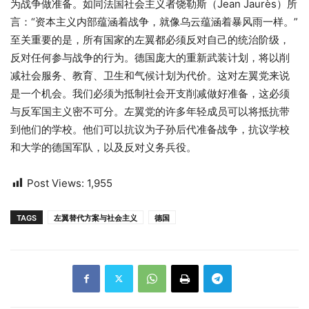
为战争做准备。如同法国社会主义者饶勒斯（
Jean Jaurès
）所
言：
“
资本主义内部蕴涵着战争，就像乌云蕴涵着暴风雨一样。
”
至关重要的是，所有国家的左翼都必须反对自己的统治阶级，
反对任何参与战争的行为。德国庞大的重新武装计划，将以削
减社会服务、教育、卫生和气候计划为代价。这对左翼党来说
是一个机会。我们必须为抵制社会开支削减做好准备，这必须
与反军国主义密不可分。左翼党的许多年轻成员可以将抵抗带
到他们的学校。他们可以抗议为子孙后代准备战争，抗议学校
和大学的德国军队，以及反对义务兵役。
Post Views:
1,955
TAGS
左翼替代方案与社会主义
德国