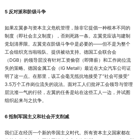
5 反对派和阶级斗争
如果左翼参与资本主义危机管理，除非它提倡一种根本不同的
制度（即社会主义制度），否则死路一条。左翼党应该与建制
党划清界限。左翼党在阶级斗争中是必要的——但不是为整个
工会组织充当啦啦队、提供被动支持。德国工会联合会
（DGB）的领导层没有针对工资偷窃（即降薪）和工作岗位流
失的策略。德国金属工会（IG Metall）最近在大众汽车公司证
明了这一点。在那里，该工会毫无抵抗地接受了“社会可接受”
3.5万个工作岗位流失的说法。面对工人们批评工会领导与管理
层沆瀣一气的行径，左翼的任务是站在这些工人一边，并试图
组织起来与之抗争。
6 抵制军国主义和社会开支削减
我们正在经历一个新的帝国主义时代。所有资本主义国家都在