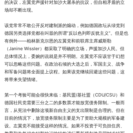
的决议，左翼党声援针对加沙大屠杀的抗议，但自相矛盾的立
场却不断出现。
该党常常不敢公开反对建制派的煽动，例如德国政坛从绿党到
德国另类选择党都在叫嚣的所谓“反以色列即反犹主义”。但是也
有例外——柏林新克尔恩的左翼党和前联席主席威斯勒
（Janine Wissler）都采取了明确的立场，声援加沙人民。但
总体情况上，委婉的说就是并不明朗。左翼党不应该甘于幻想
可以忽略这些问题。在政治右倾的大选之后，军国主义、战争
和军备问题将全面提上议程。如果该党继续回避这些问题，这
将带来失望情绪。
第一个考验可能会很快来临：基民盟/基社盟（CDU/CSU）和
德国社民党需要三分之二的多数票才能放宽债务限制。一般而
言，从宪法中删除这项新自由主义的支出限制是合理的。但在
目前的情况下，放宽债务限制主要是为了资助大规模的军备建
设。左翼党不能接受这样的情况。如果不投资于可负担住房、