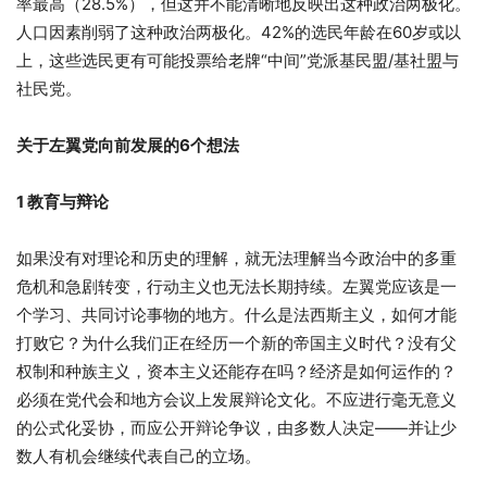
率最高（28.5%），但这并不能清晰地反映出这种政治两极化。
人口因素削弱了这种政治两极化。42%的选民年龄在60岁或以
上，这些选民更有可能投票给老牌“中间”党派基民盟/基社盟与
社民党。
关于左翼党向前发展的6个想法
1 教育与辩论
如果没有对理论和历史的理解，就无法理解当今政治中的多重
危机和急剧转变，行动主义也无法长期持续。左翼党应该是一
个学习、共同讨论事物的地方。什么是法西斯主义，如何才能
打败它？为什么我们正在经历一个新的帝国主义时代？没有父
权制和种族主义，资本主义还能存在吗？经济是如何运作的？
必须在党代会和地方会议上发展辩论文化。不应进行毫无意义
的公式化妥协，而应公开辩论争议，由多数人决定——并让少
数人有机会继续代表自己的立场。