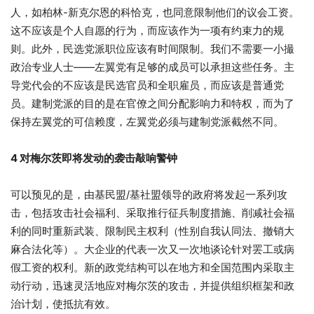
人，如柏林-新克尔恩的科恰克，也同意限制他们的议会工资。
这不应该是个人自愿的行为，而应该作为一项有约束力的规
则。此外，民选党派职位应该有时间限制。我们不需要一小撮
政治专业人士——左翼党有足够的成员可以承担这些任务。主
导党代会的不应该是民选官员和全职雇员，而应该是普通党
员。建制党派的目的是在官僚之间分配影响力和特权，而为了
保持左翼党的可信赖度，左翼党必须与建制党派截然不同。
4 对梅尔茨即将发动的袭击敲响警钟
可以预见的是，由基民盟/基社盟领导的政府将发起一系列攻
击，包括攻击社会福利、采取推行征兵制度措施、削减社会福
利的同时重新武装、限制民主权利（性别自我认同法、撤销大
麻合法化等）。大企业的代表一次又一次地谈论针对罢工或病
假工资的权利。新的政党结构可以在地方和全国范围内采取主
动行动，迅速灵活地应对梅尔茨的攻击，并提供组织框架和政
治计划，使抵抗有效。