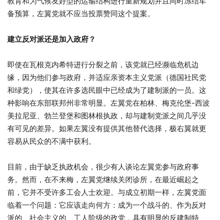
教育和为气候友好型的运输结构进行重新规划并且同时冻结军
备预算，左翼党就不应当投票赞同这个提案。
建立反对派还是加入政府？
即使在瓦根克内希特进行分裂之前，该党就已经濒临危机边
缘，因为他们参与政府，并适应亲资本主义党派（德国社民党
和绿党），使其在许多选民眼中已经成为了建制派的一员。这
种影响在东部联邦州非常明显。左翼党在柏林、梅克伦堡-西波
美拉尼亚、勃兰登堡和图林根执政，却与建制党派之间几乎没
有可见的差异。如果左翼没有提供其他替代选择，极右翼就更
容易从民众的不满中获利。
目前，由于缺乏执政机会，很少有人谈论左翼党参与政府事
务。然而，在不来梅，左翼党继续关闭诊所，在最近崛起之
前，它并不受许多工会人士欢迎。与成立初期一样，左翼党面
临着一个问题：它应该走向何方：成为一个战斗的、作为反对
派的、社会主义的、工人阶级的政党，具有明显的反建制特