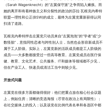
（Sarah Wagenknecht）的“左翼保守派”之争而陷入瘫痪。而
她的离开和有着种族主义和分裂性的政治的莎拉·瓦根克内希特
联盟—理性和公正(BSW)的成立，最终为左翼党重新获得认同
扫清了道路。
瓦根克内希特抨击左翼党只动员来自“左翼泡泡”的“学者”或“少
数怪胎”，意指同性恋者与跨性别人士，当然也会形容新成员不
属于工人阶级。实际上，左翼党新的活跃成员都是工人阶级的
成员——大多数都接受过一些高等教育。左翼党成员在医疗保
健、教育、文化艺术、公共服务、IT和媒体等领域都不少见，
但在产业工人、快递员或清洁工当中则较少见。
开放式问题
左翼党在很多方面都做得很好：他们把重点放在核心社会议题
上，例如住房；清晰的竞选海报（尽管在政治上有局限性）；
在社交媒体上的投入；以及该党在比例代表名单和各选区中都