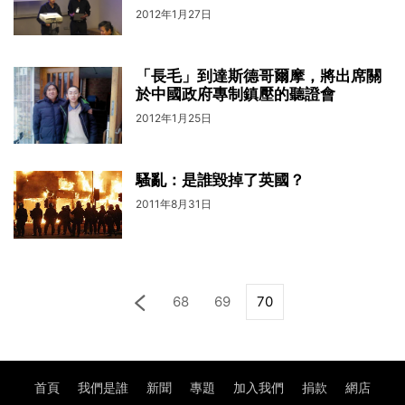
2012年1月27日
「長毛」到達斯德哥爾摩，將出席關
於中國政府專制鎮壓的聽證會
2012年1月25日
騷亂：是誰毀掉了英國？
2011年8月31日
68
69
70
首頁
我們是誰
新聞
專題
加入我們
捐款
網店