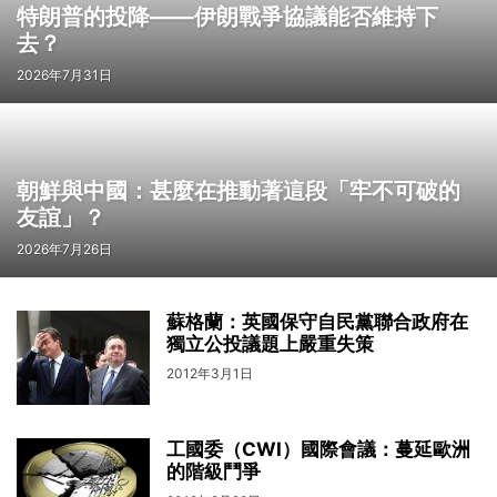
特朗普的投降——伊朗戰爭協議能否維持下
去？
2026年7月31日
朝鮮與中國：甚麼在推動著這段「牢不可破的
友誼」？
2026年7月26日
蘇格蘭：英國保守自民黨聯合政府在
獨立公投議題上嚴重失策
2012年3月1日
工國委（CWI）國際會議：蔓延歐洲
的階級鬥爭