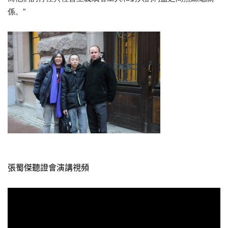
係。”
張蜀傑聽證會演講視
頻