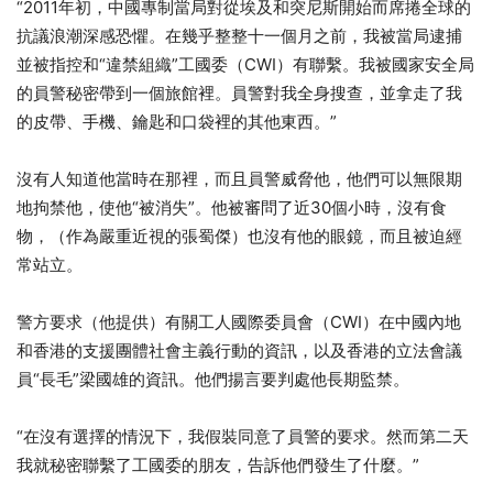
“2011年初，中國專制當局對從埃及和突尼斯開始而席捲全球的
抗議浪潮深感恐懼。在幾乎整整十一個月之前，我被當局逮捕
並被指控和“違禁組織”工國委（CWI）有聯繫。我被國家安全局
的員警秘密帶到一個旅館裡。員警對我全身搜查，並拿走了我
的皮帶、手機、鑰匙和口袋裡的其他東西。”
沒有人知道他當時在那裡，而且員警威脅他，他們可以無限期
地拘禁他，使他“被消失”。他被審問了近30個小時，沒有食
物，（作為嚴重近視的張蜀傑）也沒有他的眼鏡，而且被迫經
常站立。
警方要求（他提供）有關工人國際委員會（CWI）在中國內地
和香港的支援團體社會主義行動的資訊，以及香港的立法會議
員“長毛”梁國雄的資訊。他們揚言要判處他長期監禁。
“在沒有選擇的情況下，我假裝同意了員警的要求。然而第二天
我就秘密聯繫了工國委的朋友，告訴他們發生了什麼。”