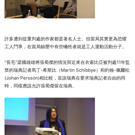
許多遭到從重判處的作家都是著名人士。但當局其實更為恐懼
工人鬥爭，在當局鎮壓中有些犧牲者就是工人運動活動分子。
“長毛”梁國雄雄將張蜀傑的情況與近來在衣索比亞被判處11年監
禁的瑞典記者馬丁-希斯比（Martin Schibbye）和約翰-佩爾松
(Johan Persson)相比較，並說瑞典在要求瑞典記者自由的同
時，同樣應該允許張蜀傑留在瑞典。