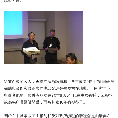
鎮壓力度。
遠道而來的客人，香港立法會議員和社會主義者“長毛”梁國雄呼
籲瑞典政府和政治家們應該允許張蜀傑留在瑞典。 “長毛”告訴
與會者他的一位香港朋友在20世紀80年代在中國被捕，因為拒
絕為秘密員警做間諜，而被判處10年有期徒刑。
關於在中國爭取民主權利和反對政府鎮壓的聽證會是由瑞典左