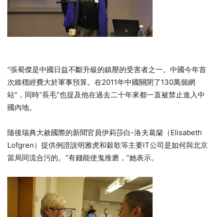
“張蜀傑是中國日益不斷升級的鎮壓的受害者之一。中國今年首
次維穩經費大於軍事預算。在2011年中國關閉了130萬個網
站”，同時“長毛”也提及他在過去二十年來都一直被禁止進入中
國內地。
隨後瑞典大赦國際的新聞官員伊莉莎白-洛夫葛籣（Elisabeth
Lofgren）提供例證說明雅虎和穀歌等主要IT公司是如何與北京
當局同流合污的。“有錢能使鬼推磨，”她表示。