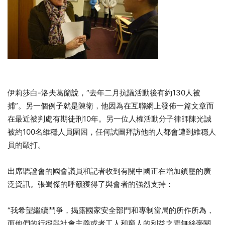
伊莉莎白-洛夫葛籣說，“去年二月抗議活動後有約130人被
捕”。另一個例子就是陳衛，他因為在互聯網上發佈一篇文章而
在最近被判處有期徒刑10年。另一位人權活動分子律師陳光誠
被約100名維穩人員圍困，任何試圖拜訪他的人都會遭到維穩人
員的毆打。
出席聽證會的國會議員和記者收到有關中國正在增加鎮壓的廣
泛資訊。張蜀傑的呼籲獲得了與會者的強烈支持：
“我希望繼續鬥爭，揭露國家安全部門和專制當局的所作所為，
而他們的行徑與社會主義或者工人和窮人的利益之間無絲毫關