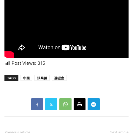
Post Views:
315
TAGS
中國
張蜀傑
聽證會
Previous article
Next article