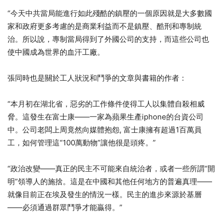
“今天中共當局能進行如此殘酷的鎮壓的一個原因就是大多數國
家和政府更多考慮的是商業利益而不是鎮壓、酷刑和專制統
治。所以說，專制當局得到了外國公司的支持，而這些公司也
使中國成為世界的血汗工廠。
張同時也是關於工人狀況和鬥爭的文章與書籍的作者：
“本月初在湖北省，惡劣的工作條件使得工人以集體自殺相威
脅。這發生在富士康——一家為蘋果生產iphone的台資公司
中。公司老闆上周竟然向媒體抱怨, 富士康擁有超過1百萬員
工，如何管理這“100萬動物”讓他很是頭疼。”
“政治改變——真正的民主不可能來自統治者，或者一些所謂“開
明”領導人的施捨。這是在中國和其他任何地方的普遍真理——
就像目前正在埃及發生的情況一樣。民主的進步來源於基層
——必須通過群眾鬥爭才能贏得。”