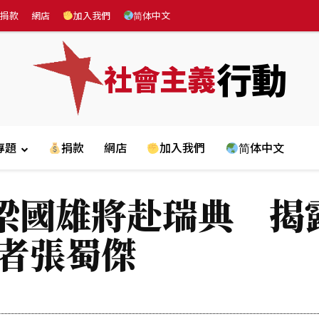
捐款
網店
加入我們
简体中文
行動
社會主義
專題
捐款
網店
加入我們
简体中文
梁國雄將赴瑞典 揭
持者張蜀傑