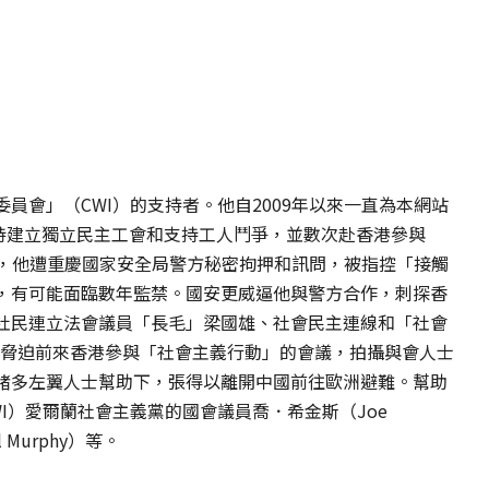
員會」（CWI）的支持者。他自2009年以來一直為本網站
文章，支持建立獨立民主工會和支持工人鬥爭，並數次赴香港參與
 月，他遭重慶國家安全局警方秘密拘押和訊問，被指控「接觸
，有可能面臨數年監禁。國安更威逼他與警方合作，刺探香
社民連立法會議員「長毛」梁國雄、社會民主連線和「社會
警方脅迫前來香港參與「社會主義行動」的會議，拍攝與會人士
諸多左翼人士幫助下，張得以離開中國前往歐洲避難。幫助
I）愛爾蘭社會主義黨的國會議員喬．希金斯（Joe
 Murphy）等。