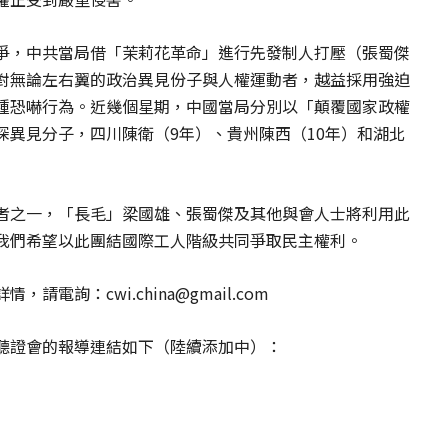
爭，中共當局借「茉莉花革命」進行先發制人打壓（張蜀傑
對無論左右翼的政治異見份子與人權運動者，越益採用強迫
種恐嚇行為。近幾個星期，中國當局分別以「顛覆國家政權
深異見分子，四川陳衛（9年）、貴州陳西（10年）和湖北
者之一，「長毛」梁國雄、張蜀傑及其他與會人士將利用此
我們希望以此團結國際工人階級共同爭取民主權利。
詳情，請電詢：
cwi.china@gmail.com
聽證會的報導連結如下（陸續添加中）：