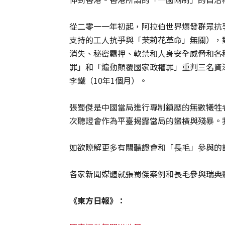
從二零一一年初起，阿拉伯世界爆發群眾抗
支持的工人抗爭與「茉莉花革命」無關），
消失、秘密羈押、軟禁和人身安全威脅和各
罪」和「煽動顛覆國家政權罪」重判三名資
李鐵（10年1個月）。
張蜀傑是中國當局進行專制鎮壓的無數犧牲
次聽證會作為平臺揭露當局的蠻橫與殘暴。
如欲瞭解更多有關聽證會和「長毛」參與的
各家新聞媒體就張蜀傑案例和長毛參與瑞典
《東方日報》：