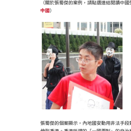
（關於張蜀傑的案例，請點選連結閱讀中國
中國
）
張蜀傑的個案顯示，內地國安動用非法手段
伸到香港。香港所謂的「一國兩制」的自治