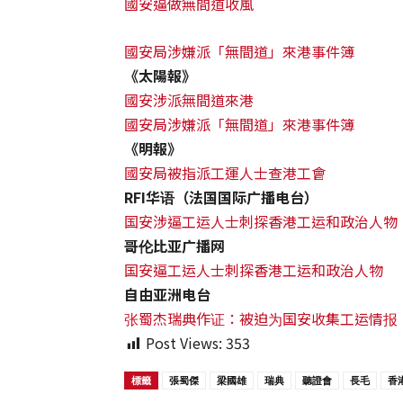
國安逼做無間道收風
國安局涉嫌派「無間道」來港事件簿
《太陽報》
國安涉派無間道來港
國安局涉嫌派「無間道」來港事件簿
《
明報
》
國安局被指派工運人士查港工會
RFI华语（法国国际广播电台）
国安涉逼工运人士刺探香港工运和政治人物
哥伦比亚广播网
国安逼工运人士刺探香港工运和政治人物
自由亚洲电台
张蜀杰瑞典作证：被迫为国安收集工运情报
Post Views:
353
標籤
張蜀傑
梁國雄
瑞典
聽證會
長毛
香