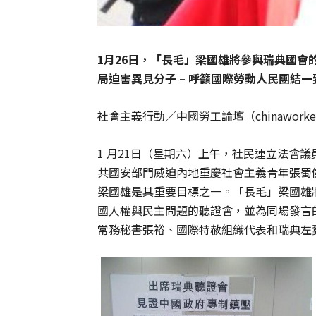
1月26日，「長毛」梁國雄將參與瑞典國
局迫害異見分子 – 呼籲國際勞動人民團結
社會主義行動／中國勞工論壇（chinaworker
1 月21日（星期六）上午，社民連立法會
共國安部門威迫內地重慶
社會主義青年張蜀
梁國雄是其重要目標之一。「長毛」梁國雄
國人權與民主問題的聽證會，並為同場發言
常務秘書張裕、國際特赦組織代表和瑞典左翼黨（