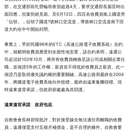
部，在交通部前扎營輪班夜宿超過4天，要求交通部長葉匡時出
面回應，但葉拒絕見面。至6月13日，四百名收費員衝上國道旁
「佔領」，佔領了國道1號林口交流道，導致林口交流道南下匝
道大約在中午開始封閉。
事實上，早於民國96年的ETC（高速公路電子收費系統）合約
中，就載明收費員應受到全面性地安置，該合約表明，遠通公
司必須於102年10月，將所有收費員轉換至該公司或相關企業任
職，並保證5年的工作權，薪資並不得低於收費員之薪資。此一
保證乃是取得優先議約權的重要關鍵。高速公路局最終在2004
年，將國道電子收費系統向外投標，最終由遠東集團得標。現
時遠東違背承諾，但政府卻處處為其辯護。
遠東違背承諾 政府包庇
自救會會長林碧煌批評，對於接受媒合無法適任而離職的收費
員，遠通僅需支付五個月補償金，是不合理的條件。自救會要