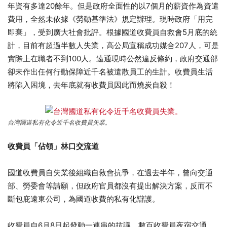
年資有多達20餘年。但是政府全面性的以7個月的薪資作為資遣
費用，全然未依據《勞動基準法》規定辦理。現時政府「用完
即棄」，受到廣大社會批評。根據國道收費員自救會5月底的統
計，目前有超過半數人失業，高公局宣稱成功媒合207人，可是
實際上在職者不到100人。遠通現時公然違反條約，政府交通部
卻未作出任何行動保障近千名被遣散員工的生計。收費員生活
將陷入困境，去年底就有收費員因此而燒炭自殺！
台灣國道私有化令近千名收費員失業。
收費員「佔領」林口交流道
國道收費員自失業後組織自救會抗爭，在過去半年，曾向交通
部、勞委會等請願，但政府官員都沒有提出解決方案，反而不
斷包庇遠東公司，為國道收費的私有化辯護。
收費員自6月8日起發動一連串的抗議，數百收費員夜宿交通