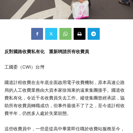
反對國路收費私有化 重新聘請所有收費員
工國委（CWI）台灣
國道計程收費在去年底全面啟用電子收費機制，原本高速公路
局的人工收費業務由大資本家徐旭東的遠東集團接手。國道收
費私有化，令近千名收費員失去工作。縱使集團曾經承諾，協
助所有收費員轉職成功，但事件最後不了了之，至今道計程收
費半年，仍然多人處於失業狀態。
這些收費員中，一些是從高中畢業即任職於收費站服務至今，