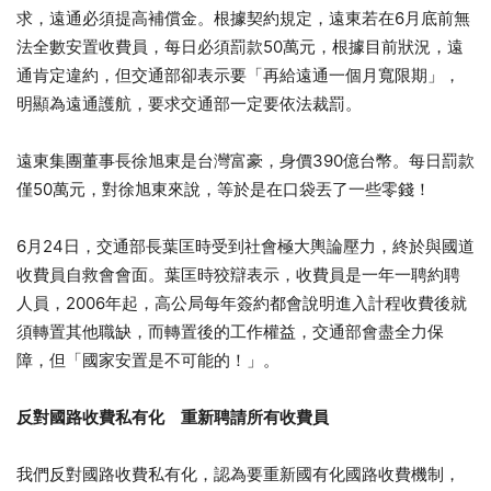
求，遠通必須提高補償金。根據契約規定，遠東若在6月底前無
法全數安置收費員，每日必須罰款50萬元，根據目前狀況，遠
通肯定違約，但交通部卻表示要「再給遠通一個月寬限期」，
明顯為遠通護航，要求交通部一定要依法裁罰。
遠東集團董事長徐旭東是台灣富豪，身價390億台幣。每日罰款
僅50萬元，對徐旭東來說，等於是在口袋丟了一些零錢！
6月24日，交通部長葉匡時受到社會極大輿論壓力，終於與國道
收費員自救會會面。葉匡時狡辯表示，收費員是一年一聘約聘
人員，2006年起，高公局每年簽約都會說明進入計程收費後就
須轉置其他職缺，而轉置後的工作權益，交通部會盡全力保
障，但「國家安置是不可能的！」。
反對國路收費私有化 重新聘請所有收費員
我們反對國路收費私有化，認為要重新國有化國路收費機制，