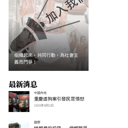
組織起來，共同行動，為社會主
義而鬥爭！
加入
最新消息
中國內地
重慶虐狗案引發民眾憤怒
2026年8月2日
國際
特朗普的投降——伊朗戰爭