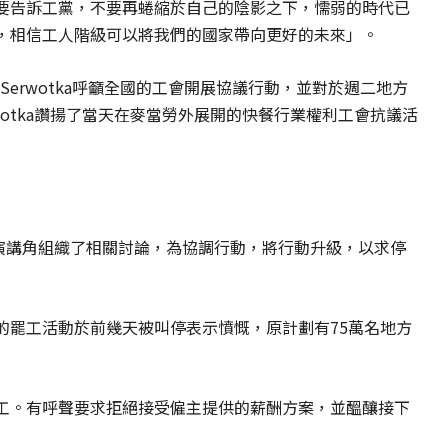
要告訴工黨，不要再蜷縮於自己的陰影之下，懦弱的時代已
，相信工人階級可以將我們的國家帶向更好的未來」。
 Serwotka呼籲全國的工會開展協議行動，並對於週二地方
wotka讚揚了當天在麥當勞外展開的快餐行業權利工會抗議活
的演講角組織了相關討論，為協調行動，將行動升級，以求停
的罷工活動於前幾天被叫停表示憤慨，原計劃有75萬名地方
工。有呼聲要求拒絕接受僱主提供的薪酬方案，並醞釀接下