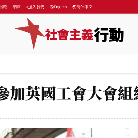
捐款
網店
✊加入我們
🌎English
🌏简体中文
行動
社會主義
專題
💰捐款
網店
✊加入我們
🌎English

人參加英國工會大會組