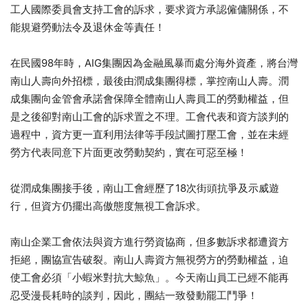
工人國際委員會支持工會的訴求，要求資方承認僱傭關係，不
能規避勞動法令及退休金等責任！
在民國98年時，AIG集團因為金融風暴而處分海外資產，將台灣
南山人壽向外招標，最後由潤成集團得標，掌控南山人壽。潤
成集團向金管會承諾會保障全體南山人壽員工的勞動權益，但
是之後卻對南山工會的訴求置之不理。工會代表和資方談判的
過程中，資方更一直利用法律等手段試圖打壓工會，並在未經
勞方代表同意下片面更改勞動契約，實在可惡至極！
從潤成集團接手後，南山工會經歷了18次街頭抗爭及示威遊
行，但資方仍擺出高傲態度無視工會訴求。
南山企業工會依法與資方進行勞資協商，但多數訴求都遭資方
拒絕，團協宣告破裂。南山人壽資方無視勞方的勞動權益，迫
使工會必須「小蝦米對抗大鯨魚」。今天南山員工已經不能再
忍受漫長耗時的談判，因此，團結一致發動罷工鬥爭！