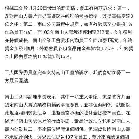
根據工會於11月20日發出的新聞稿，罷工有兩項訴求：第一，
反對南山人壽片面提高資深區經理的考核標準，其提高幅度達3
倍之多；第二，南山公司章程中規定，如有盈餘應至少提撥1％
作為員工分紅，而103年南山人壽稅後獲利達212億，今年獲利
亦持續成長。南山企業工會要求內勤員工全面加薪1萬元，年終
獎金加發1個月；外勤會員各項產品佣金率皆增加20％，年終獎
金上限由原本的11％增加到15％。
工人國際委員會完全支持南山工會的訴求，我們會站在勞工一
方展示團結。
南山工會邱副理事長表示：其中一項重大爭議，就是資方片面
認定南山人壽的業務員屬於承攬關係，並非僱傭關係，試圖以
此規避相關勞動法令，逃避應當承擔的退休金提撥等責任。在
經歷了南山與勞保局的行政訴訟，最高行政法院也判定南山人
壽內外勤員工，不論職位皆屬僱傭關係。但潤成集團南山人壽
不承認此判決，透過民法提告137位員工，藉此來否認僱傭關