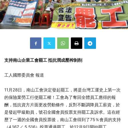
支持南山企業工會罷工 抵抗潤成壓榨剝削
工人國際委員會 報道
11月28日，南山工會決定發起罷工，將是台灣工運史上第一次
的保險業勞工行使罷工權！工會為了奪回全體員工應得的報
酬，抵抗資方片面更改勞動條件，反對不斷調降員工薪資，於
是發起甲級動員，號召全國會員投票支持罷工及訴求。這在經
歷了一週的全國會員投票後，南山工會得到了75％會員的支持
（4,167／ 5,516）投票通過罷工，於12月9日開始罷工。