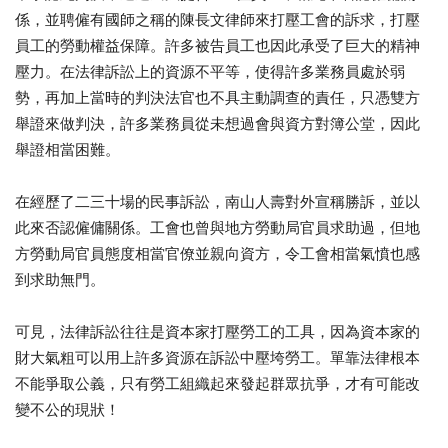
係，並聘僱有國師之稱的陳長文律師來打壓工會的訴求，打壓
員工的勞動權益保障。許多被告員工也因此承受了巨大的精神
壓力。在法律訴訟上的資源不平等，使得許多業務員處於弱
勢，再加上當時的判決法官也不具主動調查的責任，只憑雙方
舉證來做判決，許多業務員從未想過會與資方對簿公堂，因此
舉證相當困難。
在經歷了二三十場的民事訴訟，南山人壽對外宣稱勝訴，並以
此來否認僱傭關係。工會也曾與地方勞動局官員求助過，但地
方勞動局官員態度相當官僚並親向資方，令工會相當氣憤也感
到求助無門。
可見，法律訴訟往往是資本家打壓勞工的工具，因為資本家的
財大氣粗可以用上許多資源在訴訟中壓垮勞工。單靠法律根本
不能爭取公義，只有勞工組織起來發起群眾抗爭，才有可能改
變不公的現狀！