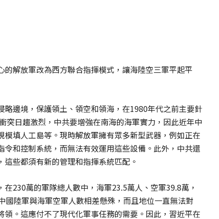
心的解放軍改為西方聯合指揮模式，讓海陸空三軍平起平
略邊境，保護領土、領空和領海，在1980年代之前主要針
的衝突日趨激烈，中共要增強在南海的海軍實力，因此近年中
規模填人工島等。現時解放軍擁有眾多新型武器，例如正在
指令和控制系統，而無法有效運用這些設備。此外，中共還
，這些都須有新的管理和指揮系統匹配。
230萬的軍隊總人數中，海軍23.5萬人、空軍39.8萬，
見中國陸軍與海軍空軍人數相差懸殊，而且地位一直無法對
將領。這應付不了現代化軍事任務的需要。因此，習近平在