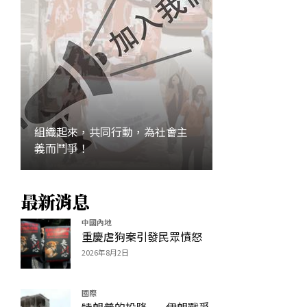
組織起來，共同行動，為社會主
義而鬥爭！
最新消息
加入
中國內地
重慶虐狗案引發民眾憤怒
2026年8月2日
國際
特朗普的投降——伊朗戰爭