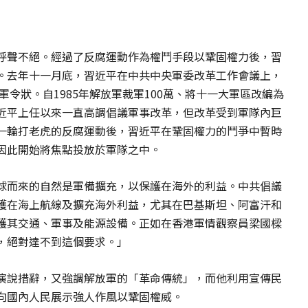
呼聲不絕。經過了反腐運動作為權鬥手段以鞏固權力後，習
。
去年十一月底，習近平在中共中央軍委改革工作會議上，
軍令狀。自1985年解放軍裁軍100萬、將十一大軍區改編為
近平上任以來一直高調倡議軍事改革，但改革受到軍隊內巨
一輪打老虎的反腐運動後，習近平在鞏固權力的鬥爭中暫時
因此開始將焦點投放於軍隊之中。
球而來的自然是軍備擴充，以保護在海外的利益。中共倡議
護在海上航線及擴充海外利益，尤其在巴基斯坦、阿富汗和
護其交通、軍事及能源設備。正如在香港軍情觀察員梁國樑
，絕對達不到這個要求。」
演說措辭，又強調解放軍的「革命傳統」，而他利用宣傳民
向國內人民展示強人作風以鞏固權威。