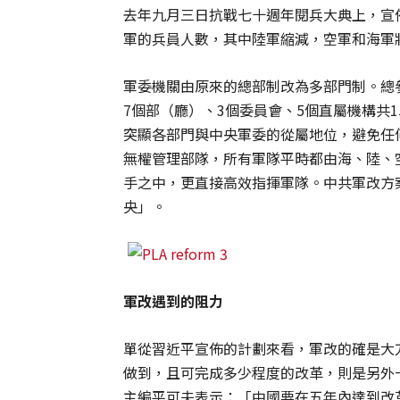
去年九月三日抗戰七十週年閱兵大典上，宣
軍的兵員人數，其中陸軍縮減，空軍和海軍
軍委機關由原來的總部制改為多部門制。總
7個部（廳）、3個委員會、5個直屬機構共
突顯各部門與中央軍委的從屬地位，避免任
無權管理部隊，所有軍隊平時都由海、陸、
手之中，更直接高效指揮軍隊。中共軍改方
央」。
軍改遇到的阻力
單從習近平宣佈的計劃來看，軍改的確是大
做到，且可完成多少程度的改革，則是另外
主編平可夫表示：「中國要在五年內達到改