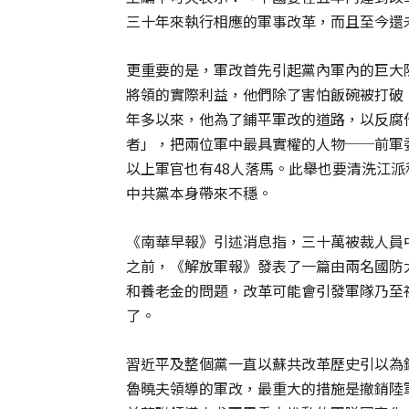
三十年來執行相應的軍事改革，而且至今還
更重要的是，軍改首先引起黨內軍內的巨大
將領的實際利益，他們除了害怕飯碗被打破
年多以來，他為了鋪平軍改的道路，以反腐
者」，把兩位軍中最具實權的人物──前軍
以上軍官也有48人落馬。此舉也要清洗江
中共黨本身帶來不穩。
《南華早報》引述消息指，三十萬被裁人員
之前，《解放軍報》發表了一篇由兩名國防
和養老金的問題，改革可能會引發軍隊乃至
了。
習近平及整個黨一直以蘇共改革歷史引以為
魯曉夫領導的軍改，最重大的措施是撤銷陸軍