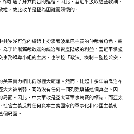
，卻加速了蘇共倒台的進程。因此，習近平汲取這些教訓，
政權，故此改革是極為困難而緩慢的。
中共岌岌可危的綱線上扮演著波拿巴主義的仲裁者角色，需
，為了維護獨裁政黨的統治和資產階級的利益。習近平掌握
交事務領導小組的主席，也掌控「政法」機制－監控公安、
的美軍實力相比仍然極大距離。然而，比起十多年前喬治布
經大大被削弱，同時沒有任何一個列強填補這個真空。因
的局面。因此，中共軍改是亞太區軍事競賽的標誌，而亞太
。社會主義反對任何資本主義國家的軍事化和帝國主義衝
這個局面。