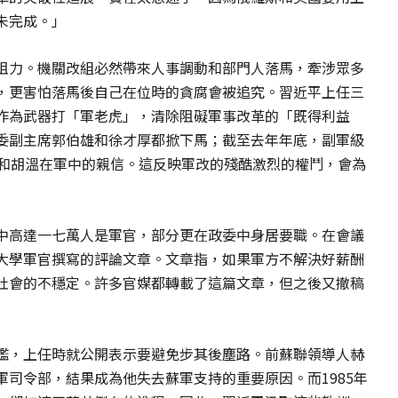
未完成。」
阻力。機關改組必然帶來人事調動和部門人落馬，牽涉眾多
，更害怕落馬後自己在位時的貪腐會被追究。習近平上任三
作為武器打「軍老虎」，清除阻礙軍事改革的「既得利益
委副主席郭伯雄和徐才厚都掀下馬；截至去年年底，副軍級
派和胡溫在軍中的親信。這反映軍改的殘酷激烈的權鬥，會為
中高達一七萬人是軍官，部分更在政委中身居要職。在會議
大學軍官撰寫的評論文章。文章指，如果軍方不解決好薪酬
社會的不穩定。許多官媒都轉載了這篇文章，但之後又撤稿
鑑，上任時就公開表示要避免步其後塵路。前蘇聯領導人赫
司令部，結果成為他失去蘇軍支持的重要原因。而1985年