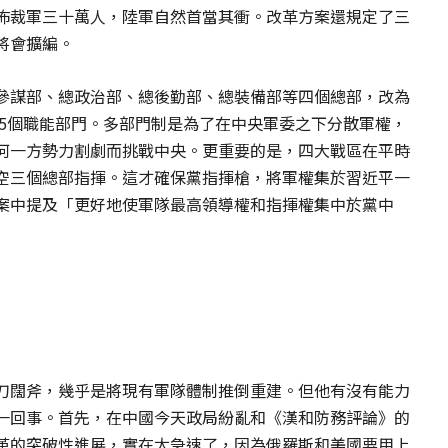
佈裁軍三十萬人，陸軍自然首當其衝。改革方案還規定了三
將會擴編。
參謀部、總政治部、總後勤部、總裝備部等四個總部，改為
15個職能部門。多部門制是為了在中央軍委之下分散軍權，
何一方勢力割劇而挑戰中央。更重要的是，四大戰區在平時
空三個總部指揮。這才確保黨指揮槍，將軍權集於習近平一
案中提及「更好地使軍隊最高領導權和指揮權集中於黨中
刀闊斧，幾乎是將現有軍隊體制推倒重建。但他有沒有能力
一回事。首先，在中國今天政局紛亂和《漢和防務評論》的
革的突破性進展，實在太急速了，因為俄羅斯和美國要用上