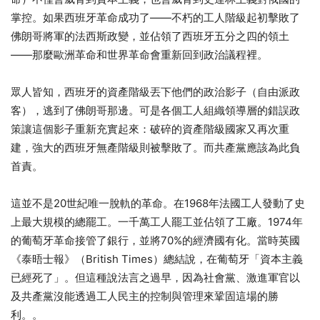
掌控。如果西班牙革命成功了——不朽的工人階級起初擊敗了
佛朗哥將軍的法西斯政變，並佔領了西班牙五分之四的領土
——那麼歐洲革命和世界革命會重新回到政治議程裡。
眾人皆知，西班牙的資產階級丟下他們的政治影子（自由派政
客），逃到了佛朗哥那邊。可是各個工人組織領導層的錯誤政
策讓這個影子重新充實起來：破碎的資產階級國家又再次重
建，強大的西班牙無產階級則被擊敗了。而共產黨應該為此負
首責。
這並不是20世紀唯一脫軌的革命。在1968年法國工人發動了史
上最大規模的總罷工。一千萬工人罷工並佔領了工廠。1974年
的葡萄牙革命接管了銀行，並將70%的經濟國有化。當時英國
《泰晤士報》（British Times）總結說，在葡萄牙「資本主義
已經死了」。但這種說法言之過早，因為社會黨、激進軍官以
及共產黨沒能透過工人民主的控制與管理來鞏固這場的勝
利。。