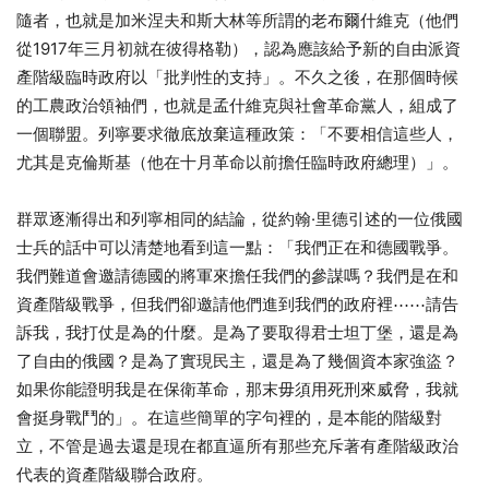
隨者，也就是加米涅夫和斯大林等所謂的老布爾什維克（他們
從1917年三月初就在彼得格勒），認為應該給予新的自由派資
產階級臨時政府以「批判性的支持」。不久之後，在那個時候
的工農政治領袖們，也就是孟什維克與社會革命黨人，組成了
一個聯盟。列寧要求徹底放棄這種政策：「不要相信這些人，
尤其是克倫斯基（他在十月革命以前擔任臨時政府總理）」。
群眾逐漸得出和列寧相同的結論，從約翰·里德引述的一位俄國
士兵的話中可以清楚地看到這一點：「我們正在和德國戰爭。
我們難道會邀請德國的將軍來擔任我們的參謀嗎？我們是在和
資產階級戰爭，但我們卻邀請他們進到我們的政府裡⋯⋯請告
訴我，我打仗是為的什麼。是為了要取得君士坦丁堡，還是為
了自由的俄國？是為了實現民主，還是為了幾個資本家強盜？
如果你能證明我是在保衛革命，那末毋須用死刑來威脅，我就
會挺身戰鬥的」。在這些簡單的字句裡的，是本能的階級對
立，不管是過去還是現在都直逼所有那些充斥著有產階級政治
代表的資產階級聯合政府。