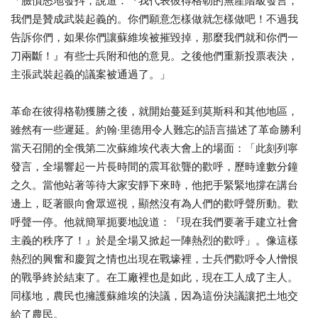
「臉憤怒地發抖，說道：『我代表彼得格勒的無產階級發言，
我們是贊成武裝起義的。你們願意怎樣做就怎樣做吧！不過我
告訴你們，如果你們讓蘇維埃被摧毀掉，那麼我們就和你們一
刀兩斷！』有些士兵附和他的意見。之後他們重新投票表決，
主張武裝起義的議案被通過了。」
革命在彼得格勒獲勝之後，就開始蔓延到莫斯科和其他地區，
雖然有一些遲延。約翰·里德用令人難忘的語言描述了革命勝利
當天召開的全俄第二次蘇維埃代表大會上的場面：「此刻列寧
發言，全場響起一片長時間的震耳欲聾的歡呼，歷時達數分鐘
之久。當他站著等待大家安靜下來時，他把手緊緊地撐在講台
邊上，眨著眼向會眾巡視，顯然沒有為人們的歡呼聲所動。歡
呼聲一停。他就簡單扼要地說道：『現在我們要著手建立社會
主義的秩序了！』於是全場又掀起一陣熱烈的歡呼」。像這樣
熱烈的興奮和慶賀之情也出現在戰壕裡，士兵們歡呼令人憎恨
的戰爭終於結束了。在工廠裡也是如此，現在工人成了主人。
同樣地，農民也擁護蘇維埃的決議，因為這份決議讓把土地交
給了農民。