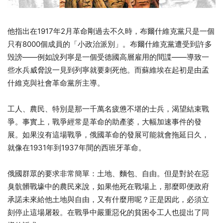
他指出在1917年2月革命剛過去不久時，布爾什維克黨只是一個
只有8000個成員的「小政治派別」。布爾什維克黨遭受到許多
毁謗——例如說列寧是一個受德國高層雇用的間諜——導致一
些水兵威脅說一見到列寧就要刺死他。而蘇維埃在起初是由孟
什維克與社會革命黨所主導。
工人、農民、特別是那一千萬名疲憊不堪的士兵，渴望結束戰
爭。事實上，戰爭經常是革命的助產婆，大幅加速事件的發
展。如果沒有這場戰爭，俄國革命的發展可能就會拖延日久，
就像在1931年到1937年間的西班牙革命。
俄國群眾的要求非常簡單：土地、麵包、自由。但是對於在惡
臭骯髒戰壕中的農民來說，如果他死在戰場上，那麼即便政府
承諾未來給他土地與自由，又有什麼用呢？正是因此，必須立
刻停止這場屠殺。在戰爭中嚴重惡化的貧困令工人也提出了同