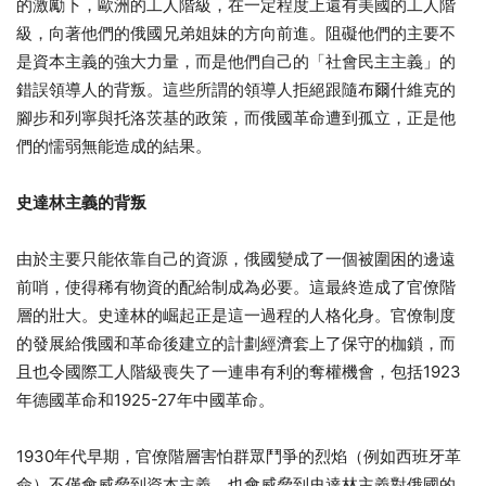
的激勵下，歐洲的工人階級，在一定程度上還有美國的工人階
級，向著他們的俄國兄弟姐妹的方向前進。阻礙他們的主要不
是資本主義的強大力量，而是他們自己的「社會民主主義」的
錯誤領導人的背叛。這些所謂的領導人拒絕跟隨布爾什維克的
腳步和列寧與托洛茨基的政策，而俄國革命遭到孤立，正是他
們的懦弱無能造成的結果。
史達林主義的背叛
由於主要只能依靠自己的資源，俄國變成了一個被圍困的邊遠
前哨，使得稀有物資的配給制成為必要。這最終造成了官僚階
層的壯大。史達林的崛起正是這一過程的人格化身。官僚制度
的發展給俄國和革命後建立的計劃經濟套上了保守的枷鎖，而
且也令國際工人階級喪失了一連串有利的奪權機會，包括1923
年德國革命和1925-27年中國革命。
1930年代早期，官僚階層害怕群眾鬥爭的烈焰（例如西班牙革
命）不僅會威脅到資本主義，也會威脅到史達林主義對俄國的