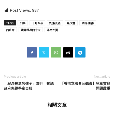
Post Views:
987
TAGS
列寧
十月革命
托洛茨基
斯大林
約翰·里德
西班牙
震撼世界的十天
革命左翼
Previous article
Next article
「紀念被遺忘孩子」遊行 抗議
【香港立法會公聽會】兒童貧窮
政府忽視學童自殺
問題嚴重
相關文章