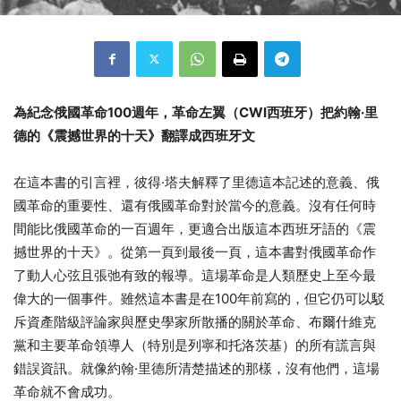
為紀念俄國革命100週年，革命左翼（CWI西班牙）把約翰·里
德的《震撼世界的十天》翻譯成西班牙文
在這本書的引言裡，彼得·塔夫解釋了里德這本記述的意義、俄
國革命的重要性、還有俄國革命對於當今的意義。沒有任何時
間能比俄國革命的一百週年，更適合出版這本西班牙語的《震
撼世界的十天》。從第一頁到最後一頁，這本書對俄國革命作
了動人心弦且張弛有致的報導。這場革命是人類歷史上至今最
偉大的一個事件。雖然這本書是在100年前寫的，但它仍可以駁
斥資產階級評論家與歷史學家所散播的關於革命、布爾什維克
黨和主要革命領導人（特別是列寧和托洛茨基）的所有謊言與
錯誤資訊。就像約翰·里德所清楚描述的那樣，沒有他們，這場
革命就不會成功。