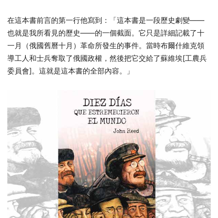
在這本書前言的第一行他寫到：「這本書是一段歷史劇變——
也就是我所看見的歷史——的一個截面。它只是詳細記載了十
一月（俄國舊曆十月）革命所發生的事件。當時布爾什維克領
導工人和士兵奪取了俄國政權，然後把它交給了蘇維埃[工農兵
委員會]。這就是這本書的全部內容。」