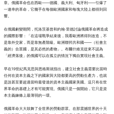
章。俄國革命也在西歐——德國、義大利、匈牙利——引爆了
一連串的革命，它幾乎在每個歐洲國家和每塊大陸上都得到回
響。
在俄國劇變期間，托洛茨基曾和約翰·里德討論俄國革命將造成
的國際影響：「在這場戰爭結束後，我看歐洲將得到改造，不
是靠外交家，而是靠無產階級。歐洲聯邦共和國——（社會主
義的）合眾國，是其必然的產物」。布爾什維克從來不認為
「經濟落後」的俄國可以在孤立的情況下獨自實現社會主義。
早在19世紀馬克思與恩格斯就指出，建立社會主義需要比當時
任何在資本主義之下的國家與大陸都要高的勞動生產力，也就
是說甚至要超過當時最發達的資本主義國家美國。這只有在世
界革命的基礎上才有可能實現。俄國只是一個開始，它只是資
本主義鍊條上最薄弱的一環。
俄國革命大大鼓舞了全世界的勞動群眾。在那震撼世界的十天