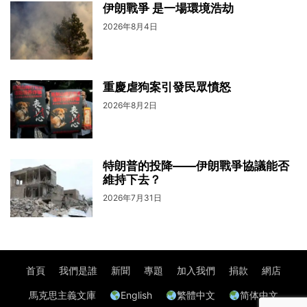
伊朗戰爭 是一場環境浩劫
2026年8月4日
重慶虐狗案引發民眾憤怒
2026年8月2日
特朗普的投降——伊朗戰爭協議能否
維持下去？
2026年7月31日
首頁
我們是誰
新聞
專題
加入我們
捐款
網店
馬克思主義文庫
English
繁體中文
简体中文