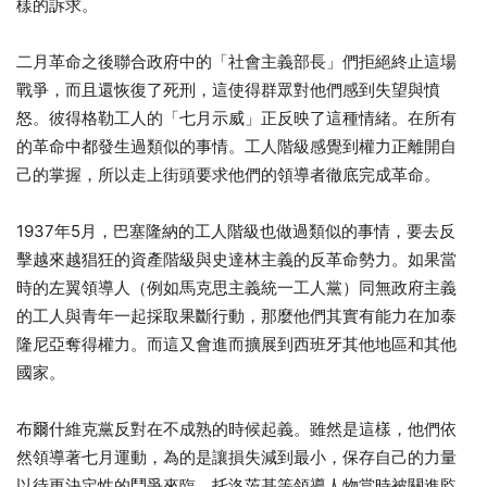
樣的訴求。
二月革命之後聯合政府中的「社會主義部長」們拒絕終止這場
戰爭，而且還恢復了死刑，這使得群眾對他們感到失望與憤
怒。彼得格勒工人的「七月示威」正反映了這種情緒。在所有
的革命中都發生過類似的事情。工人階級感覺到權力正離開自
己的掌握，所以走上街頭要求他們的領導者徹底完成革命。
1937年5月，巴塞隆納的工人階級也做過類似的事情，要去反
擊越來越猖狂的資產階級與史達林主義的反革命勢力。如果當
時的左翼領導人（例如馬克思主義統一工人黨）同無政府主義
的工人與青年一起採取果斷行動，那麼他們其實有能力在加泰
隆尼亞奪得權力。而這又會進而擴展到西班牙其他地區和其他
國家。
布爾什維克黨反對在不成熟的時候起義。雖然是這樣，他們依
然領導著七月運動，為的是讓損失減到最小，保存自己的力量
以待更決定性的鬥爭來臨。托洛茨基等領導人物當時被關進監