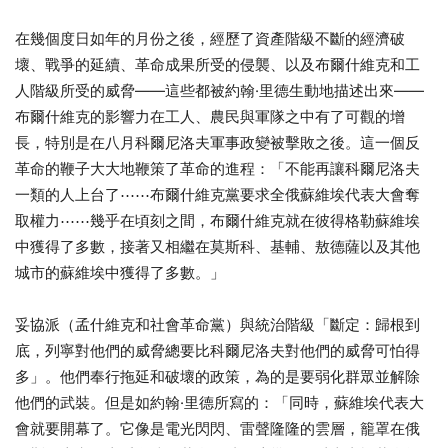
在幾個度日如年的月份之後，經歷了資產階級不斷的經濟破
壞、戰爭的延續、革命成果所受的侵襲、以及布爾什維克和工
人階級所受的威脅——這些都被約翰·里德生動地描述出來——
布爾什維克的影響力在工人、農民與軍隊之中有了可觀的增
長，特別是在八月科爾尼洛夫軍事政變被擊敗之後。這一個反
革命的鞭子大大地鞭策了革命的進程：「不能再讓科爾尼洛夫
一類的人上台了⋯⋯布爾什維克黨要求全俄蘇維埃代表大會奪
取權力⋯⋯幾乎在頃刻之間，布爾什維克就在彼得格勒蘇維埃
中獲得了多數，接著又相繼在莫斯科、基輔、敖德薩以及其他
城市的蘇維埃中獲得了多數。」
妥協派（孟什維克和社會革命黨）與統治階級「斷定：歸根到
底，列寧對他們的威脅總要比科爾尼洛夫對他們的威脅可怕得
多」。他們奉行拖延和破壞的政策，為的是要弱化群眾並解除
他們的武裝。但是如約翰·里德所寫的：「同時，蘇維埃代表大
會就要開幕了。它像是電光閃閃、雷聲隆隆的雲層，籠罩在俄