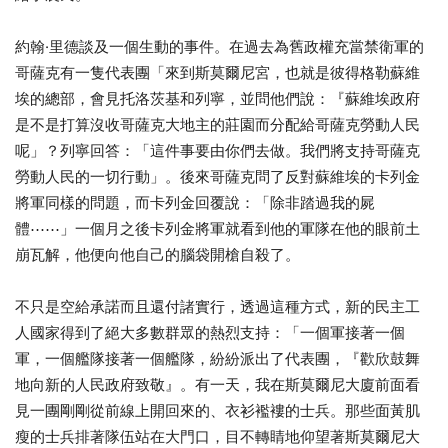
約翰·里德談及一個生動的事件。在過去為舊政權充當禁衛軍的
哥薩克有一隻代表團「來到斯莫爾尼宮，也就是彼得格勒蘇維
埃的總部，會見托洛茨基和列寧，並問他們說：『蘇維埃政府
是不是打算沒收哥薩克大地主的莊園而分配給哥薩克勞動人民
呢」？列寧回答：「這件事要由你們去做。我們將支持哥薩克
勞動人民的一切行動」。後來哥薩克問了反對蘇維埃的卡列金
將軍同樣的問題，而卡列金回覆說：「除非踏過我的屍
體⋯⋯」一個月之後卡列金將軍就看到他的軍隊在他的眼前土
崩瓦解，他便向他自己的腦袋開槍自殺了。
不只是空給承諾而且還付諸實行，透過這種方式，新的民主工
人國家得到了絕大多數群眾的熱烈支持：「一個軍接著一個
軍，一個艦隊接著一個艦隊，紛紛派出了代表團，『歡欣鼓舞
地向新的人民政府致敬』。有一天，我在斯莫爾尼大廈前面看
見一團剛剛從前線上開回來的、衣衫襤褸的士兵。那些面黃肌
瘦的士兵排著隊伍站在大門口，目不轉睛地仰望著斯莫爾尼大