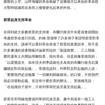
羅斯的上空。山呼海嘯的革命衝破了這幾個月以來由於革命怒
火暫時熄滅而在表而上慢慢硬化起來的外殼。」
群眾起身支持革命
在得到絕大多數群眾的支持後，布爾什維克中央委員會就開始
考慮把革命進行到底。約翰·里德舉了許多例子來證明群眾對革
命的支持。讀者可以看到革命表達了群眾的真實訴求，而不是
許多膚淺的資產階級評論家所說的「陰謀政變」。工人階級、
農民還有士兵開始用腳投票，投向革命。但是就像里德寫的：
「以梁贊諾夫、加米涅夫和季諾維也夫為首的布爾什維克右翼
繼續反對武裝起義」。里德也說到，列寧對反對起義的人說：
「要麼我們必須拋棄『一切權利歸蘇維埃』的口號，不然我們
就必須發動起義。並沒有什麼折衷的辦法」。里德補充說：
「在知識份子當中，只有列寧與托洛茨基支持起義」。
群眾非常明確地贊成列寧與托洛茨基。書中寫道有一個工人