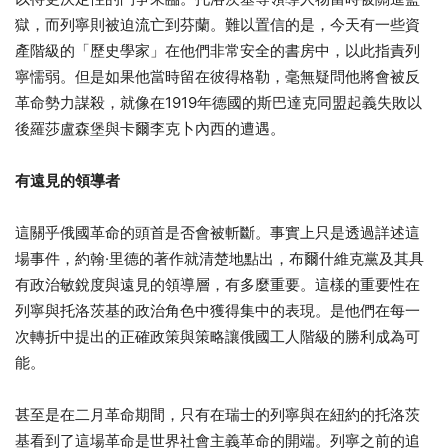
獄，而列寧則被迫流亡到芬蘭。難以置信的是，今天有一些資
產階級的「歷史學家」在他們非常安全的書房中，以此指責列
寧懦弱。但是如果他當時留在彼得格勒，毫無疑問他將會被反
革命勢力謀殺，就像在1919年德國的斯巴達克同盟起義失敗以
後羅莎盧森堡與卡爾李克卜內西的遭遇。
有遠見的領導者
這關乎俄國革命的頭首是否會被斬斷。事實上只是透過詳述這
場事件，約翰·里德的著作就清楚地點出，布爾什維克黨及其具
有政治敏銳度與遠見的領導層，有多麼重要。這樣的重要性在
列寧與托洛茨基的政治角色中獲得集中的表現。是他們在每一
次轉折中提出的正確政策與策略讓俄國工人階級的勝利成為可
能。
甚至是在二月革命期間，只有在瑞士的列寧與在紐約的托洛茨
基看到了這場革命是世界社會主義革命的開端。列寧之前的追