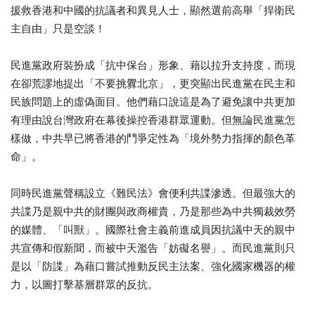
援救香港和中國的抗議者和異見人士，顯然選前高舉「捍衛民
主自由」只是空談！
民進黨政府裝扮成「抗中保台」形象、藉以拉升支持度，而現
在卻荒謬地提出「不要挑釁北京」，更突顯出民進黨在民主和
民族問題上的虛偽面目。他們藉口說這是為了避免讓中共更加
有理由說台灣政府在幕後操控香港群眾運動。但無論民進黨怎
樣做，中共早已將香港的鬥爭定性為「境外勢力指揮的顏色革
命」。
同時民進黨聲稱設立《難民法》會便利共諜滲透。但最強大的
共諜乃是親中共的財團與政商權貴，乃是那些為中共獨裁效勞
的媒體、「叫獸」。國際社會主義前進成員因抗議中天的親中
共宣傳和假新聞，而被中天濫告「妨礙名譽」。而民進黨則只
是以「防諜」為藉口嘗試推動反民主法案、強化國家機器的權
力，以圖打擊基層群眾的反抗。