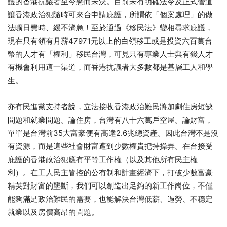
護的香港抗議者至今懸而未決。目前未有明確法令及正式管道
讓香港政治犯隨時可來台申請庇護，所謂依「個案處理」的做
法曠日費時、緩不濟急！至於通過《移民法》變相尋求庇護，
現在只有領有月薪47971元以上的白領移工或是投資六百萬台
幣的人才有「權利」移民台灣，可見只有專業人士與有錢人才
有機會利用這一渠道，而香港抗議者大多數都是基層工人和學
生。
亦有民進黨支持者說，立法接收香港政治難民將加劇住房短缺
問題和就業問題。論住房，台灣有八十六萬戶空屋。論財富，
單單是台灣前35大富豪便有高達2.6兆總資產。因此台灣不是沒
有資源，而是這些社會財富遭到少數權貴把持操弄。在台接受
庇護的香港政治犯應有平等工作權（以及其他所有民主權
利）。在工人民主管控的公有制和計畫經濟下，打破少數富豪
精英對財富的壟斷，我們可以創造出足夠的新工作崗位，不僅
能夠滿足政治難民的需要，也能解決台灣低薪、過勞、不穩定
就業以及房價高昂的問題。