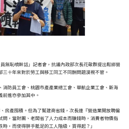
，官員無恥噴幹話」記者會，抗議內政部次長花敬群提出鬆綁營
部三十年來對於勞工與移工同工不同酬問題漠視不管。
、消防員工會、桃園市產產業總工會、華航企業工會、新海
義前進亦參加其中。
作、房產囤積。但為了幫建商省錢，次長連『營造業開放聘僱
試問，當財團、老闆省了人力成本而賺錢時，消費者物價指
跌時，而使得胼手胝足的工人階級，買得起？」