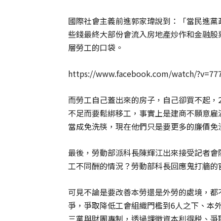
國際社會主義前進郭家瑋說到：「當民進黨
些錢最終大部份會流入房地產炒作和金融股
層勞工的口袋。
https://www.facebook.com/watch/?v=77
而勞工自己蓋出來的房子，自己卻買不起，2
不足而要鬆綁移工，事實上是建商不願意雇
當成免洗筷，現在他們只是要更多的廉價免
最後，勞動部派科長陳輝江出來接受記者會
工不同酬的情況？勞動部科長回應鬼打牆的
可見不論是要改善本勞還是外勞的處境，都
爭，爭取降低工會組織門檻到6人之下、本
三黨與財團專制，透過課徵資本利得税、爭