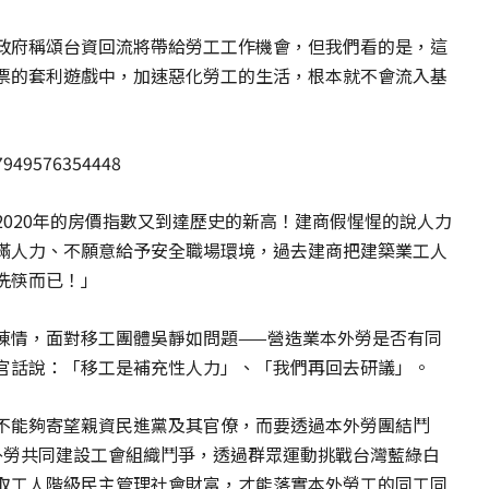
政府稱頌台資回流將帶給勞工工作機會，但我們看的是，這
票的套利遊戲中，加速惡化勞工的生活，根本就不會流入基
7949576354448
020年的房價指數又到達歷史的新高！建商假惺惺的說人力
滿人力、不願意給予安全職場環境，過去建商把建築業工人
洗筷而已！」
陳情，面對移工團體吳靜如問題——營造業本外勞是否有同
官話說：「移工是補充性人力」、「我們再回去研議」。
不能夠寄望親資民進黨及其官僚，而要透過本外勞團結鬥
外勞共同建設工會組織鬥爭，透過群眾運動挑戰台灣藍綠白
取工人階級民主管理社會財富，才能落實本外勞工的同工同