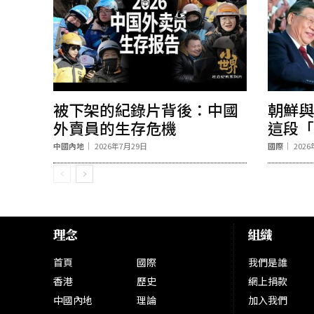
被下架的紀錄片背後：中國
朝鮮與
外賣員的生存危機
這段「
中國內地
2026年7月29日
國際
202
理念
組織
首頁
國際
我們是誰
香港
歷史
網上捐款
中國內地
理論
加入我們