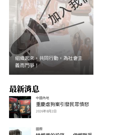
組織起來，共同行動，為社會主
義而鬥爭！
最新消息
加入
中國內地
重慶虐狗案引發民眾憤怒
2026年8月2日
國際
特朗普的投降——伊朗戰爭