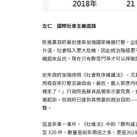
左仁 國際社會主義道路
民進黨政府最近連串加強國家機器打壓，企
升溫，社會陷入更大危機，因此統治階級更
織起來反抗。現在只有群眾鬥爭才可以捍衛
近年政府加強使用《社會秩序維護法》，尤
用疫症來打壓言論自由。最近，藝人郭彥均
樣走了。」行政院長蘇貞昌曾表示要究責、
被起訴，但政府已達到其想要的政治目的—
聲。
這並非單一事件。《社維法》中的「散布謠言
至 320 件，數量是前年兩倍之多，更是20