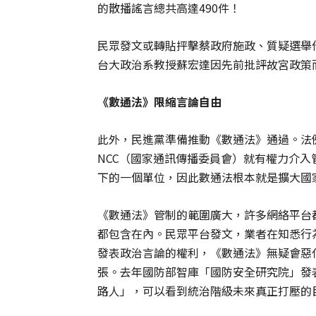
的散播謠言總共高達490件！
民眾發文或轉貼抨擊蔡政府施政、質疑選舉作
台大政治系教授蘇宏達因先前批評故宮政策
《數通法》限縮言論自由
此外，民進黨準備推動《數通法》通過。法
NCC（國家通訊傳播委員會）就有權力介入
下的一個單位，因此數通法根本就是擴大國
《數通法》管制的範圍廣大，許多網絡平台都將被
都包含在內。民眾平台發文，業者在知悉行
發表政治言論的權利，《數通法》無疑會惡
張。去年國防部智庫「國防安全研究院」發
路人」，可以看到統治階級未來真正打壓的