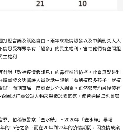
圖打壓言論及網路自由。兩年來疫情爆發以及中美衝突大大
不能忍受群眾享有「過多」的民主權利，害怕他們有空間組
民主權利。
其針對「散播疫情假訊息」的罪行進行檢控。此舉無疑是利
在臉書發文與醫護人員對話中談到「看到這麼多孩子，就這
查辦，而刑事局一度威脅要介入調查。雖然郭彥均最後沒有
—企圖以打壓公眾人物來製造恐懼氣氛，使普通民眾也會噤
罪」俗稱被警察「查水錶」。2020年「查水錶」暴增
18年的15倍之多。而在20年到22年的疫情期間，因疫情成案