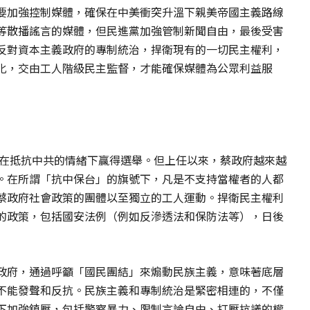
要加強控制媒體，確保在中美衝突升溫下親美帝國主義路線
等散播謠言的媒體，但民進黨加強管制新聞自由，最後受害
反對資本主義政府的專制統治，捍衛現有的一切民主權利，
化，交由工人階級民主監督，才能確保媒體為公眾利益服
，在抵抗中共的情緒下贏得選舉。但上任以來，蔡政府越來越
。在所謂「抗中保台」的旗號下，凡是不支持當權者的人都
蔡政府社會政策的團體以至獨立的工人運動。捍衛民主權利
的政策，包括國安法例（例如反滲透法和保防法等），日後
政府，通過呼籲「國民團結」來煽動民族主義，意味著底層
不能發聲和反抗。民族主義和專制統治是緊密相連的，不僅
下加強鎮壓，包括警察暴力、限制言論自由、打壓抗議的權