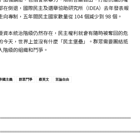
在倒退，國際民主及選舉協助研究所（IDEA）去年發表報
專制，五年間民主國家數量從 104 個減少到 98 個。
要資本統治階級仍然存在，民主權利就會有隨時被奪回的危
的今天，世界上並沒有什麼「民主堡壘」。群眾需要團結抵
人階級的組織和鬥爭。
帝國主義
群眾鬥爭
蔡英文
言論自由