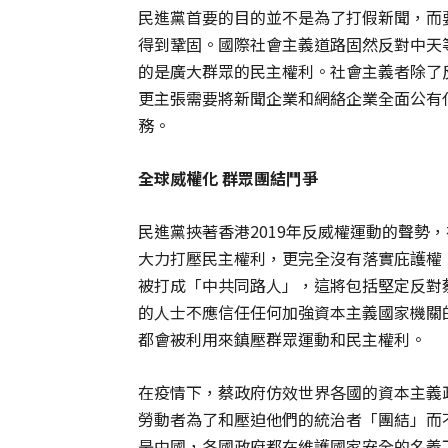
民進黨首要的目的並不是為了打假新聞，而
得到鞏固。國際社會主義道路固然反對中天
的是廣大群眾的民主權利。社會主義者除了
更主張需要將新聞企業和網絡企業全面公有
務。
全球威權化
群眾團結鬥爭
民進黨挾著香港2019年反威權運動的聲勢
大力打壓民主權利，更完全沒有落實庇護權
被打成「中共同路人」，這將包括堅定反對
的人士不應信任任何加強資本主義國家機關
都會被利用來鎮壓群眾運動和民主權利。
在疫情下，蔡政府仿效世界各國的資本主義
勞動者為了和壓迫他們的統治者「團結」而
是中國，各國政府都在維護國家安全的名義