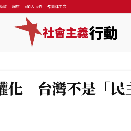
捐款
網店
✊加入我們
🌏简体中文
行動
社會主義
專題
💰捐款
網店
✊加入我們
🌏简体中文
權化 台灣不是「民