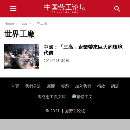
中国劳工论坛
Chinaworker.info
Home
Tags
世界工廠
世界工廠
中國：「三高」企業帶來巨大的環境
代價
2014年5月30日
首頁
我們是誰
新聞
專題
加入我們
捐款
網店
馬克思主義文庫
繁體中文
© 2021 中国劳工论坛