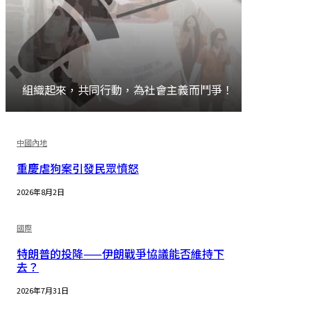
組織起來，共同行動，為社會主義而鬥爭！
加入
中國內地
重慶虐狗案引發民眾憤怒
2026年8月2日
國際
特朗普的投降——伊朗戰爭協議能否維持下
去？
2026年7月31日