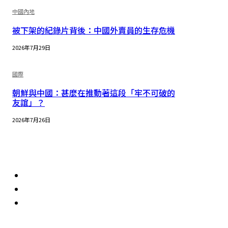
中國內地
被下架的紀錄片背後：中國外賣員的生存危機
2026年7月29日
國際
朝鮮與中國：甚麼在推動著這段「牢不可破的
友誼」？
2026年7月26日
理念
首頁
香港
中國內地
組織