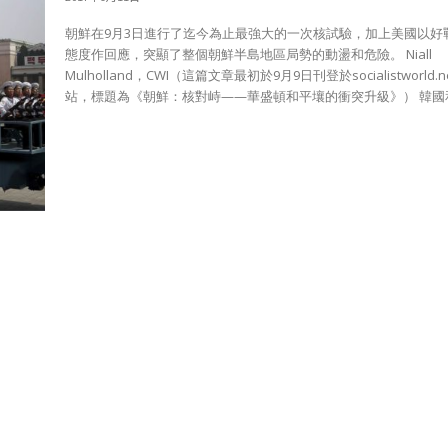
朝鮮在9月3日進行了迄今為止最強大的一次核試驗，加上美國以好
態度作回應，突顯了整個朝鮮半島地區局勢的動盪和危險。 Niall
Mulholland，CWI（這篇文章最初於9月9日刊登於socialistworld.n
站，標題為《朝鮮：核對峙——華盛頓和平壤