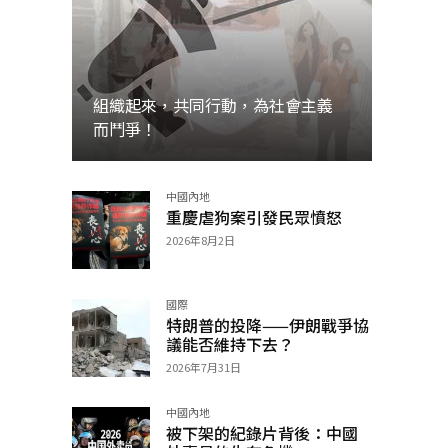
組織起來，共同行動，為社會主義
而鬥爭！
中國內地
加入
重慶虐狗案引發民眾憤怒
2026年8月2日
國際
特朗普的投降——伊朗戰爭協
議能否維持下去？
2026年7月31日
中國內地
被下架的紀錄片背後：中國