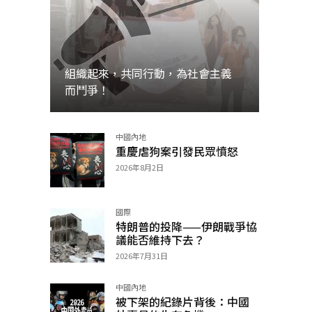
組織起來，共同行動，為社會主義
而鬥爭！
中國內地
加入
重慶虐狗案引發民眾憤怒
2026年8月2日
國際
特朗普的投降——伊朗戰爭協
議能否維持下去？
2026年7月31日
中國內地
被下架的紀錄片背後：中國