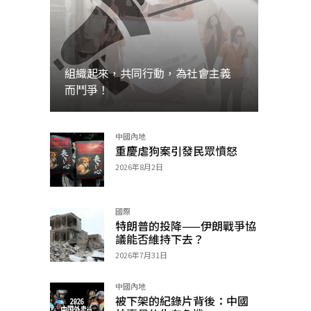
組織起來，共同行動，為社會主義
而鬥爭！
中國內地
加入
重慶虐狗案引發民眾憤怒
2026年8月2日
國際
特朗普的投降——伊朗戰爭協
議能否維持下去？
2026年7月31日
中國內地
被下架的紀錄片背後：中國