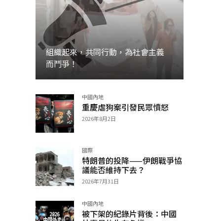
組織起來，共同行動，為社會主義
而鬥爭！
中國內地
加入
重慶虐狗案引發民眾憤怒
2026年8月2日
國際
特朗普的投降——伊朗戰爭協
議能否維持下去？
2026年7月31日
中國內地
被下架的紀錄片背後：中國