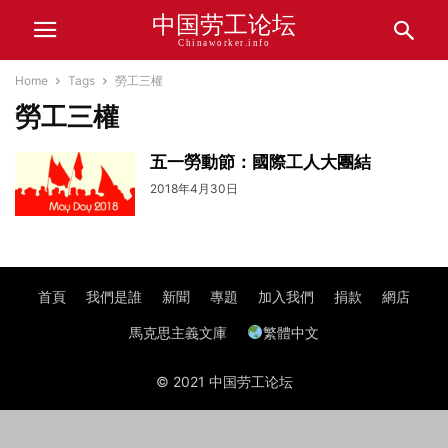
中国劳工论坛
Chinaworker.info
Home
Tags
勞工三權
勞工三權
五一勞動節：國際工人大團結
2018年4月30日
首頁
我們是誰
新聞
專題
加入我們
捐款
網店
馬克思主義文庫
繁體中文
© 2021 中国劳工论坛