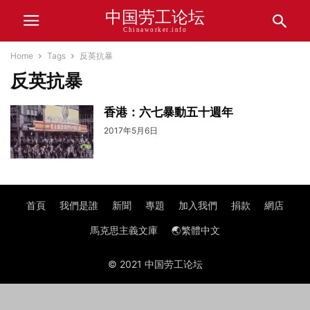
中国劳工论坛
Chinaworker.info
Home
Tags
反英抗暴
反英抗暴
香港：六七暴動五十週年
2017年5月6日
首頁
我們是誰
新聞
專題
加入我們
捐款
網店
馬克思主義文庫
🌏繁體中文
© 2021 中国劳工论坛