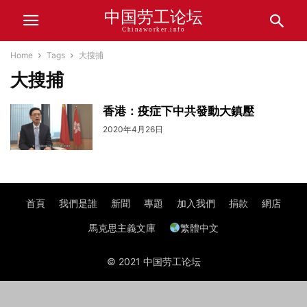
中国劳工论坛
Chinaworker.info
Home
Tags
大搜捕
大搜捕
香港：疫症下中共發動大鎮壓
2020年4月26日
首頁
我們是誰
新聞
專題
加入我們
捐款
網店
馬克思主義文庫
繁體中文
© 2021 中国劳工论坛