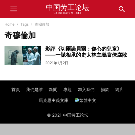
中国劳工论坛
Chinaworker.info
Home
Tags
奇穆倫加
奇穆倫加
影評《切爾諾貝爾：傷心的兒童》
——一脈相承的史太林主義官僚腐敗
2021年1月2日
首頁
我們是誰
新聞
專題
加入我們
捐款
網店
馬克思主義文庫
繁體中文
© 2021 中国劳工论坛