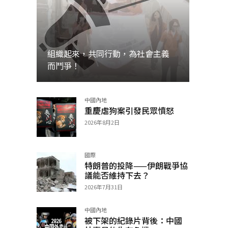
組織起來，共同行動，為社會主義
而鬥爭！
中國內地
加入
重慶虐狗案引發民眾憤怒
2026年8月2日
國際
特朗普的投降——伊朗戰爭協
議能否維持下去？
2026年7月31日
中國內地
被下架的紀錄片背後：中國