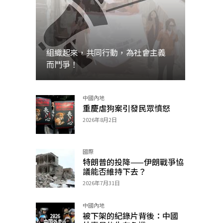
組織起來，共同行動，為社會主義
而鬥爭！
中國內地
加入
重慶虐狗案引發民眾憤怒
2026年8月2日
國際
特朗普的投降——伊朗戰爭協
議能否維持下去？
2026年7月31日
中國內地
被下架的紀錄片背後：中國