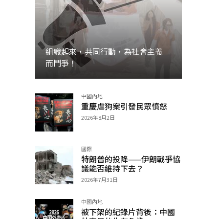
組織起來，共同行動，為社會主義
而鬥爭！
中國內地
加入
重慶虐狗案引發民眾憤怒
2026年8月2日
國際
特朗普的投降——伊朗戰爭協
議能否維持下去？
2026年7月31日
中國內地
被下架的紀錄片背後：中國