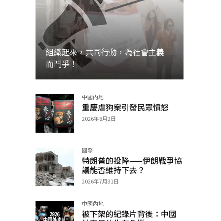
組織起來，共同行動，為社會主義
而鬥爭！
中國內地
加入
重慶虐狗案引發民眾憤怒
2026年8月2日
國際
特朗普的投降——伊朗戰爭協
議能否維持下去？
2026年7月31日
中國內地
被下架的紀錄片背後：中國