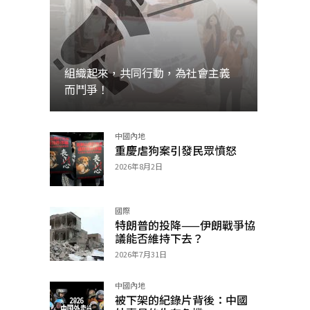
組織起來，共同行動，為社會主義
而鬥爭！
中國內地
加入
重慶虐狗案引發民眾憤怒
2026年8月2日
國際
特朗普的投降——伊朗戰爭協
議能否維持下去？
2026年7月31日
中國內地
被下架的紀錄片背後：中國