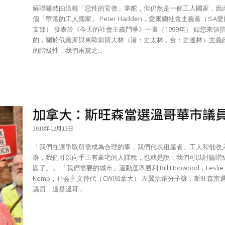
蘇聯雖然由這種「惡性的官僚」掌舵，但仍然是一個工人國家，因
個「墮落的工人國家」 Peter Hadden，愛爾蘭社會主義黨（ISA愛爾蘭
支部） 發表於《今天的社會主義鬥爭》一書（1999年） 如您來信指出
的，關於俄羅斯與東歐前斯大林（港：史太林，台：史達林）主義
的階級性，我們兩黨之...
加拿大：斯旺森當選溫哥華市議
2018年12月13日
「我們在讓爭取所需成為合理的事，我們代表租屋者、工人和低收
群，我們可以向手上有豪宅的人課稅，也就是說，我們可以討論階
題了。」 「我們需要的城市」運動選舉勝利 Bill Hopwood，Leslie
Kemp，社会主义替代（CWI加拿大） 左翼活躍分子讓．斯旺森當選為市
議員，這是溫哥...