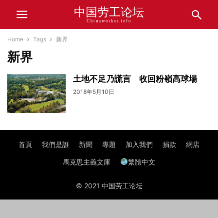
中国劳工论坛
Chinaworker.info
Home
Tags
新界
新界
土地不足乃謊言 收回粉嶺高球場
2018年5月10日
首頁
我們是誰
新聞
專題
加入我們
捐款
網店
馬克思主義文庫
繁體中文
© 2021 中国劳工论坛