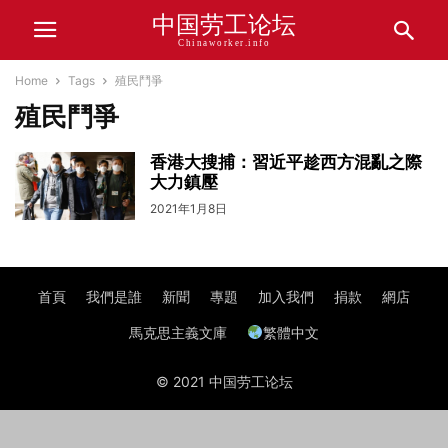
中国劳工论坛
Chinaworker.info
Home
Tags
殖民鬥爭
殖民鬥爭
香港大搜捕：習近平趁西方混亂之際
大力鎮壓
2021年1月8日
首頁
我們是誰
新聞
專題
加入我們
捐款
網店
馬克思主義文庫
繁體中文
© 2021 中国劳工论坛