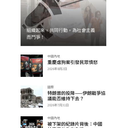
組織起來，共同行動，為社會主義
而鬥爭！
中國內地
加入
重慶虐狗案引發民眾憤怒
2026年8月2日
國際
特朗普的投降——伊朗戰爭協
議能否維持下去？
2026年7月31日
中國內地
被下架的紀錄片背後：中國