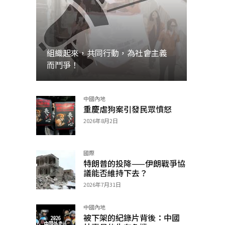
組織起來，共同行動，為社會主義
而鬥爭！
中國內地
加入
重慶虐狗案引發民眾憤怒
2026年8月2日
國際
特朗普的投降——伊朗戰爭協
議能否維持下去？
2026年7月31日
中國內地
被下架的紀錄片背後：中國