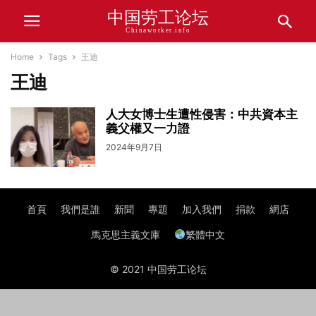
中国劳工论坛
Chinaworker.info
Home
Tags
王迪
王迪
人大女博士生遭性侵害：中共資本主
義父權又一力證
2024年9月7日
首頁
我們是誰
新聞
專題
加入我們
捐款
網店
馬克思主義文庫
繁體中文
© 2021 中国劳工论坛