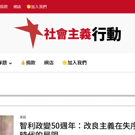
捐款
網店
加入我們
行動
社會主義
專題
捐款
網店
加入我們
專題
智利政變50週年：改良主義在失
時代的局限