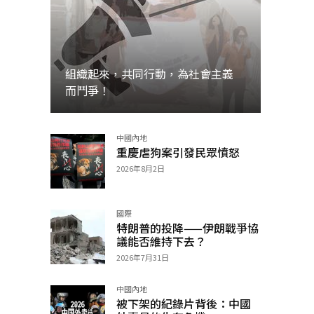
組織起來，共同行動，為社會主義
而鬥爭！
中國內地
加入
重慶虐狗案引發民眾憤怒
2026年8月2日
國際
特朗普的投降——伊朗戰爭協
議能否維持下去？
2026年7月31日
中國內地
被下架的紀錄片背後：中國