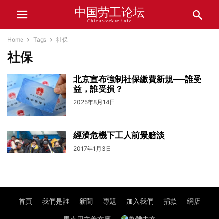
中国劳工论坛
Chinaworker.info
Home
Tags
社保
社保
北京宣布強制社保繳費新規──誰受
益，誰受損？
2025年8月14日
經濟危機下工人前景黯淡
2017年1月3日
首頁
我們是誰
新聞
專題
加入我們
捐款
網店
馬克思主義文庫
繁體中文