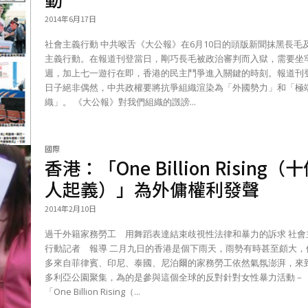
2014年6月17日
社會主義行動 中共喉舌《大公報》在6月10日的頭版新聞抹黑長毛及社會
主義行動。在報道刊登當日，剛巧長毛被政治審判而入獄，需要坐
週，加上七一遊行在即，香港的民主鬥爭進入關鍵的時刻。報道刊
日子絕非偶然，中共政權要將抗爭組織渲染為「外國勢力」和「極
織」。 《大公報》對我們組織的譭謗...
國際
香港：「One Billion Rising（
人起義）」為外傭權利發聲
2014年2月10日
過千外籍家務勞工 用舞蹈表達結束歧視性法律和暴力的訴求 社會主義
行動記者 報導 二月九日的香港是個下雨天，雨勢有時甚至頗大，但眾
多來自菲律賓、印尼、泰國、尼泊爾的家務勞工依然氣氛澎湃，來
多利亞公園聚集，為的是參與這個全球的反對針對女性暴力活動－
「One Billion Rising（...