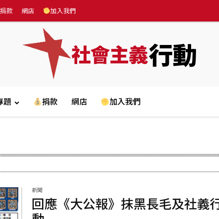
捐款
網店
加入我們
行動
社會主義
專題
捐款
網店
加入我們
新聞
回應《大公報》抹黑長毛及社義
動