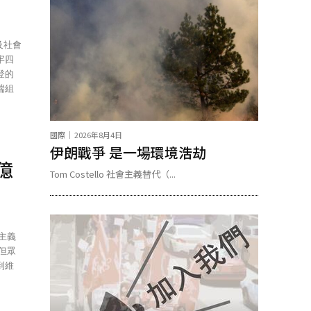
牢四
登的
端組
國際
2026年8月4日
伊朗戰爭 是一場環境浩劫
十億
Tom Costello 社會主義替代（...
到維