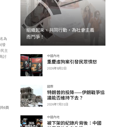
組織起來，共同行動，為社會主義
而鬥爭！
制發
爭民主
中國內地
加入
重慶虐狗案引發民眾憤怒
2026年8月2日
國際
特朗普的投降——伊朗戰爭協
議能否維持下去？
2026年7月31日
共6頁
中國內地
被下架的紀錄片背後：中國