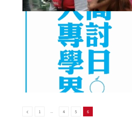
...
1
4
5
6