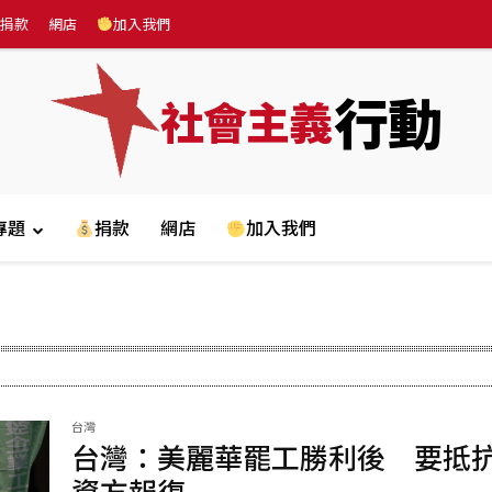
捐款
網店
加入我們
行動
社會主義
專題
捐款
網店
加入我們
台灣
台灣：美麗華罷工勝利後 要抵
資方報復