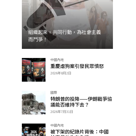
組織起來，共同行動，為社會主義
而鬥爭！
中國內地
加入
重慶虐狗案引發民眾憤怒
2026年8月2日
國際
特朗普的投降——伊朗戰爭協
議能否維持下去？
2026年7月31日
中國內地
被下架的紀錄片背後：中國