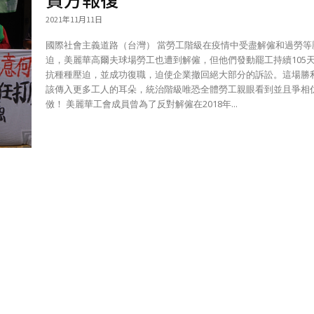
2021年11月11日
國際社會主義道路（台灣） 當勞工階級在疫情中受盡解僱和過勞等壓
迫，美麗華高爾夫球場勞工也遭到解僱，但他們發動罷工持續105
抗種種壓迫，並成功復職，迫使企業撤回絕大部分的訴訟。這場勝
該傳入更多工人的耳朵，統治階級唯恐全體勞工親眼看到並且爭相
傚！ 美麗華工會成員曾為了反對解僱在2018年...