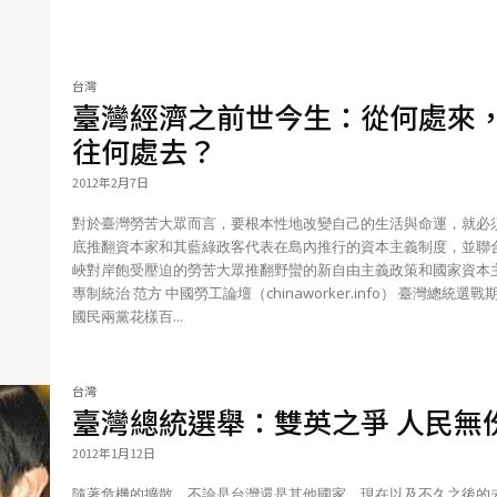
台灣
臺灣經濟之前世今生：從何處來
往何處去？
2012年2月7日
對於臺灣勞苦大眾而言，要根本性地改變自己的生活與命運，就必
底推翻資本家和其藍綠政客代表在島內推行的資本主義制度，並聯
峽對岸飽受壓迫的勞苦大眾推翻野蠻的新自由主義政策和國家資本
專制統治 范方 中國勞工論壇（chinaworker.info） 臺灣總統選戰期間，
國民兩黨花樣百...
台灣
臺灣總統選舉：雙英之爭 人民無
2012年1月12日
隨著危機的擴散，不論是台灣還是其他國家，現在以及不久之後的