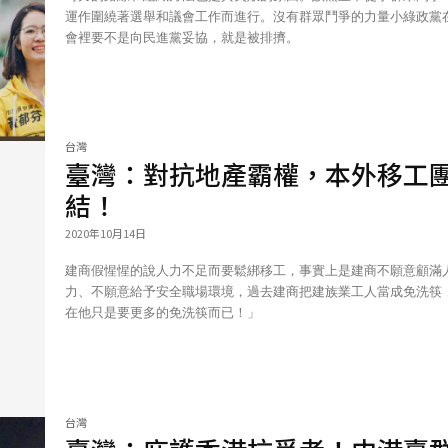
運作圍繞著選舉和議會工作而進行。沒有群眾鬥爭的力量小綠政黨
會裡要不是向民進黨妥協，就是被排擠。
台灣
臺灣：對抗地產霸權，本外移工
結！
2020年10月14日
建商假惺惺的說人力不足而要鬆綁移工，事實上是建商不願意顧滿
力、不願意給予安全職場環境，過去建商把建族業工人當成免洗筷
在他只是要更多的免洗筷而已！」
台灣