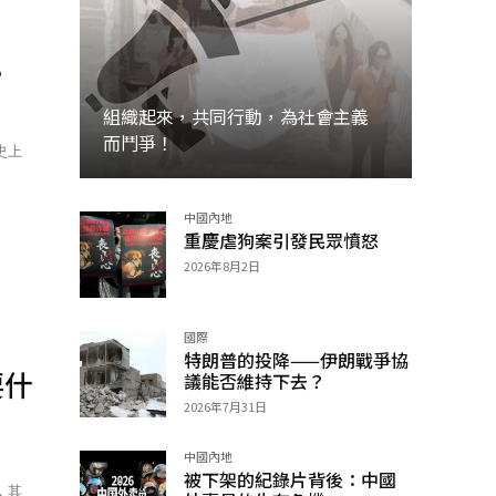
？
組織起來，共同行動，為社會主義
而鬥爭！
史上
中國內地
加入
重慶虐狗案引發民眾憤怒
2026年8月2日
國際
特朗普的投降——伊朗戰爭協
要什
議能否維持下去？
2026年7月31日
中國內地
被下架的紀錄片背後：中國
，其