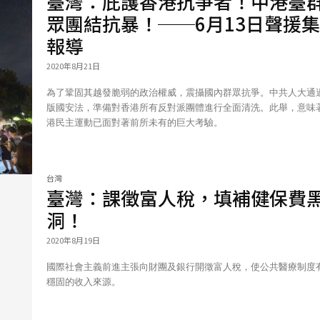
臺灣：庇護香港抗爭者！中港臺
眾團結抗暴！──6月13日聲援
報導
2020年8月21日
為了鞏固其越發脆弱的政治權威，震攝國內群眾抗爭。中共人大通
版國安法，準備對香港所有反對派團體進行全面清洗。此舉，意味
港民主運動已面對著前所未有的巨大考驗。
台灣
臺灣：課徵富人稅，填補健保費
洞！
2020年8月19日
國際社會主義前進主張向財團及銀行開徵富人稅，使公共醫療制度
穩固的收入來源。