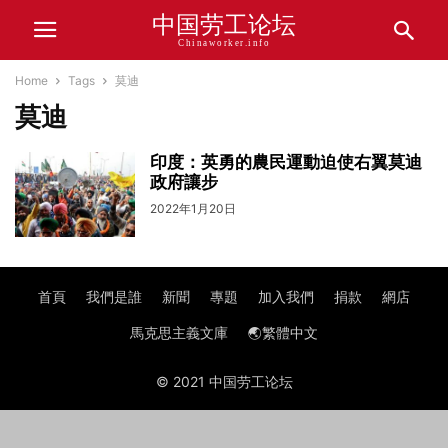
中国劳工论坛
Chinaworker.info
Home
Tags
莫迪
莫迪
印度：英勇的農民運動迫使右翼莫迪
政府讓步
2022年1月20日
首頁
我們是誰
新聞
專題
加入我們
捐款
網店
馬克思主義文庫
🌏繁體中文
© 2021 中国劳工论坛