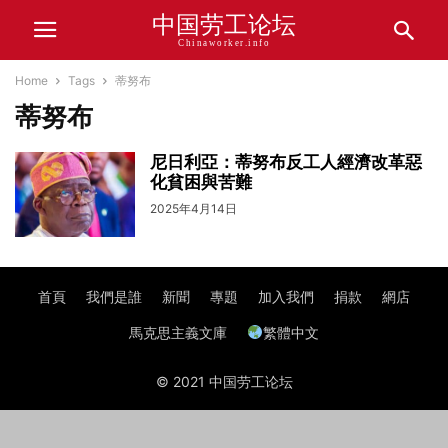
中国劳工论坛
Chinaworker.info
Home
Tags
蒂努布
蒂努布
尼日利亞：蒂努布反工人經濟改革惡
化貧困與苦難
2025年4月14日
首頁
我們是誰
新聞
專題
加入我們
捐款
網店
馬克思主義文庫
繁體中文
© 2021 中国劳工论坛