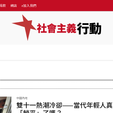
捐款
網店
✊加入我們
行動
社會主義
專題
💰捐款
網店
✊加入我們
More
中國內地
雙十一熱潮冷卻——當代年輕人真
「躺平」了嗎？