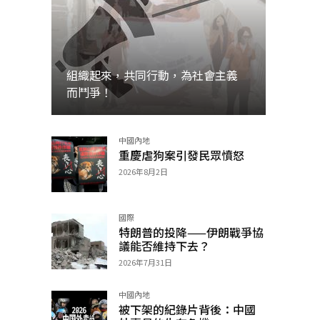
組織起來，共同行動，為社會主義
而鬥爭！
中國內地
加入
重慶虐狗案引發民眾憤怒
2026年8月2日
國際
特朗普的投降——伊朗戰爭協
議能否維持下去？
2026年7月31日
中國內地
被下架的紀錄片背後：中國