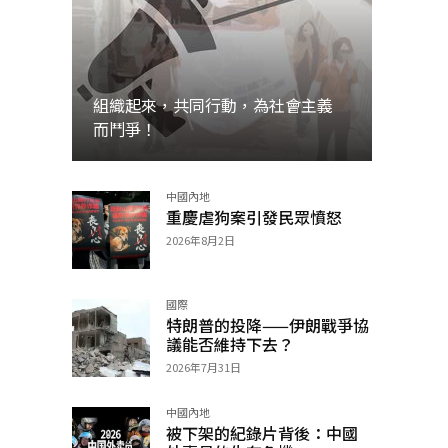
組織起來，共同行動，為社會主義
而鬥爭！
中國內地
加入
重慶虐狗案引發民眾憤怒
2026年8月2日
國際
特朗普的投降——伊朗戰爭協
議能否維持下去？
2026年7月31日
中國內地
被下架的紀錄片背後：中國