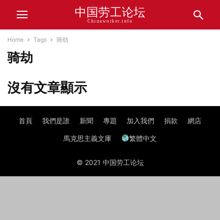
中国劳工论坛
Chinaworker.info
Home
Tags
骑劫
骑劫
沒有文章顯示
首頁
我們是誰
新聞
專題
加入我們
捐款
網店
馬克思主義文庫
繁體中文
© 2021 中国劳工论坛