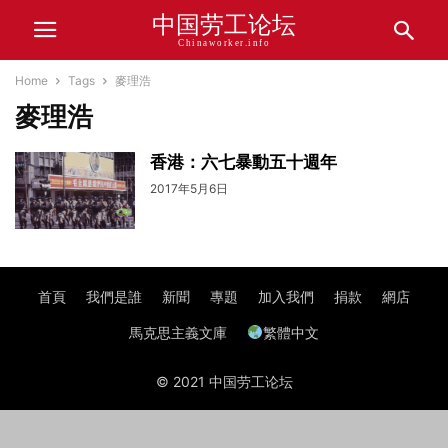
中国劳工论坛
Chinaworker.info
Home
Tags
麥理浩
麥理浩
香港：六七暴動五十週年
2017年5月6日
首頁
我們是誰
新聞
專題
加入我們
捐款
網店
馬克思主義文庫
繁體中文
© 2021 中国劳工论坛